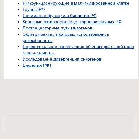
РФ функционирующие в малигнизированной клетке
Группы РФ
Понимание функции и биологии РФ
Киназные активности рецепторов различных РФ
Пострецепторные пути митогенов
Эксперименты, в которых использовались
рекомбинанты
Первоначальное впечатление об универсальной роли
гена «солиста»
Исследование дивергенции онкогенов
Биология РФТ