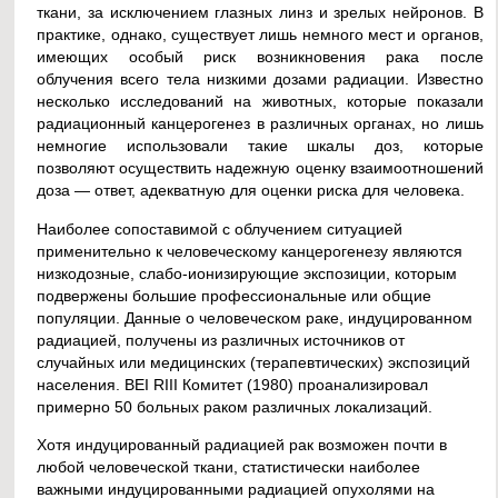
ткани, за исключением глазных линз и зрелых нейронов. В
практике, однако, существует лишь немного мест и органов,
имеющих особый риск возникновения рака после
облучения всего тела низкими дозами радиации. Известно
несколько исследований на животных, которые показали
радиационный канцерогенез в различных органах, но лишь
немногие использовали такие шкалы доз, которые
позволяют осуществить надежную оценку взаимоотношений
доза — ответ, адекватную для оценки риска для человека.
Наиболее сопоставимой с облучением ситуацией
применительно к человеческому канцерогенезу являются
низкодозные, слабо-ионизирующие экспозиции, которым
подвержены большие профессиональные или общие
популяции. Данные о человеческом раке, индуцированном
радиацией, получены из различных источников от
случайных или медицинских (терапевтических) экспозиций
населения. BEI RIII Комитет (1980) проанализировал
примерно 50 больных раком различных локализаций.
Хотя индуцированный радиацией рак возможен почти в
любой человеческой ткани, статистически наиболее
важными индуцированными радиацией опухолями на