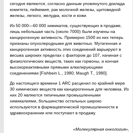
сегодня являются, согласно данным упомянутого доклада
комитета, лейкемия, рак молочной железы, щитовидной
железы, легкого, желудка, кости и кожи.
Из 50 000—60 000 химикатов, существующих в продаже,
лишь небольшая часть (около 7000) были изучены на
канцерогенную активность. Примерно 1500 из них теперь
признаны опухолеродными для животных. Мутагенная и
канцерогенная активность этих соединений варьируют в
весьма широких пределах с фактором до 107, начиная с
физиологических веществ, таких как гормоны, и кончая
высокореактивными прямыми алкилирующими
соединениями [Fishbein L., 1980; Maugh Т., 1980].
До настоящего времени 1 ARC расценил по крайней мере
30 химических веществ как канцерогенные для человека. Из
них 20 являются типичными промышленными
химикалиями, большинство остальных широко
используются в фармацевтической промышленности в
здравоохранении или поступают в продажу.
«Молекулярная онкология»,