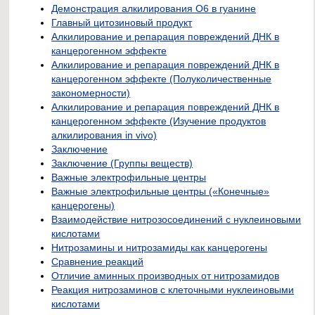
Демонстрация алкилирования О6 в гуанине
Главный цитозиновый продукт
Алкилирование и репарация повреждений ДНК в
канцерогенном эффекте
Алкилирование и репарация повреждений ДНК в
канцерогенном эффекте (Полуколичественные
закономерности)
Алкилирование и репарация повреждений ДНК в
канцерогенном эффекте (Изучение продуктов
алкилирования in vivo)
Заключение
Заключение (Группы веществ)
Важные электрофильные центры
Важные электрофильные центры («Конечные»
канцерогены)
Взаимодействие нитрозосоединений с нуклеиновыми
кислотами
Нитрозамины и нитрозамиды как канцерогены
Сравнение реакций
Отличие аминных производных от нитрозамидов
Реакция нитрозаминов с клеточными нуклеиновыми
кислотами