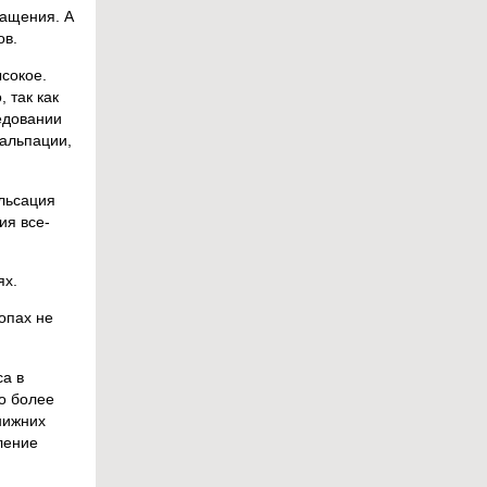
ращения. А
ов.
ысокое.
 так как
едовании
пальпации,
ульсация
ия все-
ях.
топах не
са в
о более
нижних
ление