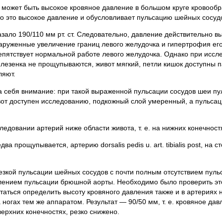
а может быть высокое кровяное давление в большом круге кровооб
то это высокое давление и обусловливает пульсацию шейных сосуд
ало 190/110 мм рт. ст. Следовательно, давление действительно в
руженные увеличение границ левого желудочка и гипертрофия его,
пятствует нормальной работе левого желудочка. Однако при иссл
селезенка не прощупываются, живот мягкий, петли кишок доступны 
ляют.
а себя внимание: при такой выраженной пульсации сосудов шеи п
т доступен исследованию, подкожный слой умеренный, а пульсац
ледовании артерий ниже области живота, т. е. на нижних конечност
а прощупывается, артерию dorsalis pedis u. art. tibialis post, на с
зкой пульсации шейных сосудов с почти полным отсутствием пуль
блением пульсации брюшной аорты. Необходимо было проверить эт
таться определить высоту кровяного давления также и в артериях 
ногах тем же аппаратом. Результат — 90/50 мм, т. е. кровяное дав
верхних конечностях, резко снижено.