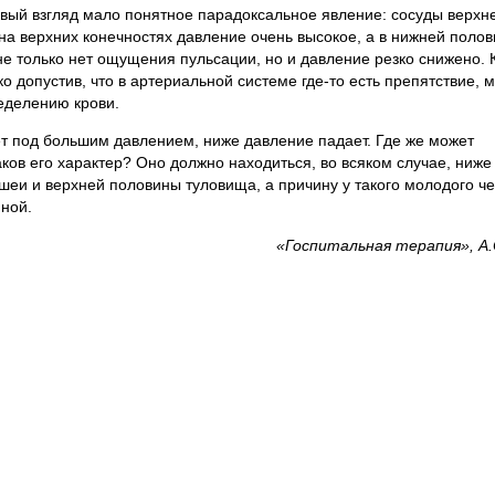
вый взгляд мало понятное парадоксальное явление: сосуды верхн
 на верхних конечностях давление очень высокое, а в нижней поло
не только нет ощущения пульсации, но и давление резко снижено. 
ко допустив, что в артериальной системе где-то есть препятствие,
еделению крови.
т под большим давлением, ниже давление падает. Где же может
аков его характер? Оно должно находиться, во всяком случае, ниже
 шеи и верхней половины туловища, а причину у такого молодого ч
нной.
«Госпитальная терапия», А.