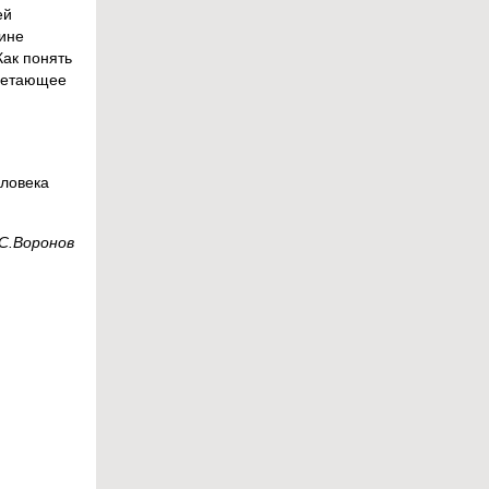
ей
вине
Как понять
 метающее
еловека
С.Воронов