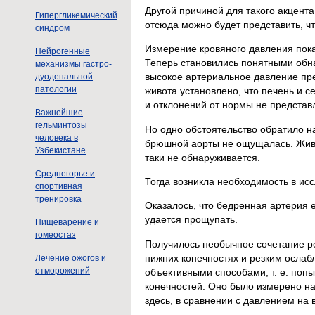
Другой причиной для такого акцент
Гипергликемический
отсюда можно будет представить, ч
синдром
Измерение кровяного давления показ
Нейрогенные
Теперь становились понятными обна
механизмы гастро-
высокое артериальное давление пре
дуоденальной
патологии
живота установлено, что печень и 
и отклонений от нормы не представ
Важнейшие
гельминтозы
Но одно обстоятельство обратило н
человека в
брюшной аорты не ощущалась. Живо
Узбекистане
таки не обнаруживается.
Среднегорье и
Тогда возникла необходимость в исс
спортивная
тренировка
Оказалось, что бедренная артерия едв
удается прощупать.
Пищеварение и
гомеостаз
Получилось необычное сочетание ре
нижних конечностях и резким осла
Лечение ожогов и
отморожений
объективными способами, т. е. попы
конечностей. Оно было измерено на 
здесь, в сравнении с давлением на 