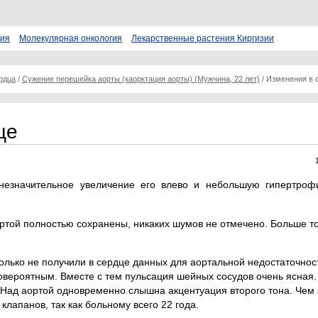
пия
Молекулярная онкология
Лекарственные растения Киргизии
рдца
/
Сужение перешейка аорты (каорктация аорты) (Мужчина, 22 лет)
/
Изменения в 
це
незначительное увеличение его влево и небольшую гипертроф
ортой полностью сохранены, никаких шумов не отмечено. Больше то
олько не получили в сердце данных для аортальной недостаточнос
овероятным. Вместе с тем пульсация шейных сосудов очень ясная.
Над аортой одновременно слышна акцентуация второго тона. Чем 
клапанов, так как больному всего 22 года.