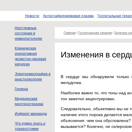
Новости
Антистафилококковая плазма
Госпитальная тера
Неотложные
Главная
/
Госпитальная терапия
/
Болезни се
состояние в
невропатологии
Клиническая
Изменения в серд
оперативная
челюстно-лицевая
хирургия
Электромиография в
В сердце мы обнаружили только 
анастезиологии
желудочка.
Гигиена
Наиболее важно то, что тоны над а
тон заметно акцентуирован.
Медицинская
рентгенотехника
Следовательно, объективно мы не т
Инфаркт миокарда
наличие этого порока делается мал
объяснения: чем она обусловлена? 
Что нужно знать о
вызывается? Конечно, не склерозом 
трахеостомии