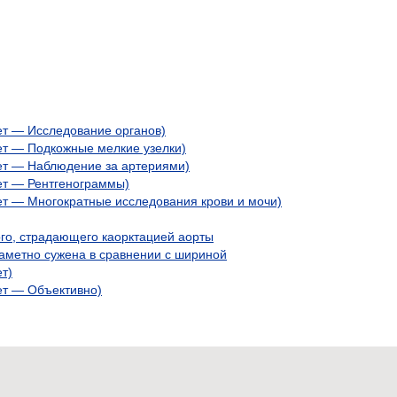
ет — Исследование органов)
лет — Подкожные мелкие узелки)
лет — Наблюдение за артериями)
лет — Рентгенограммы)
лет — Многократные исследования крови и мочи)
го, страдающего каорктацией аорты
заметно сужена в сравнении с шириной
ет)
ет — Объективно)