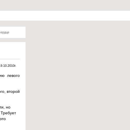
сердце
19.10.2010г.
ию левого
го, второй
ти, но
 Требует
это