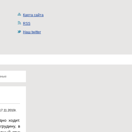
Карта сайта
RSS
Наш twitter
нные
17.11.2010г.
дно ходит.
рудину, в