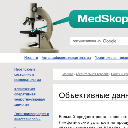
Новости
Антистафилококковая плазма
Госпитальная тера
Неотложные
Главная
/
Госпитальная терапия
/
Болезни кр
состояние в
невропатологии
Клиническая
Объективные дан
оперативная
челюстно-лицевая
хирургия
Электромиография в
Больной среднего роста, хорошего
анастезиологии
Лимфатические узлы шеи не прощ