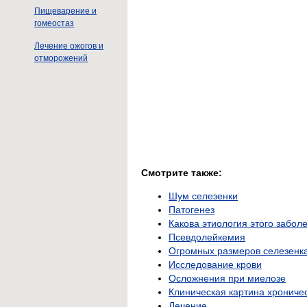
Пищеварение и
гомеостаз
Лечение ожогов и
отморожений
Смотрите также:
Шум селезенки
Патогенез
Какова этиология этого забол
Псевдолейкемия
Огромных размеров селезенка
Исследование крови
Осложнения при миелозе
Клиническая картина хрониче
Лечение