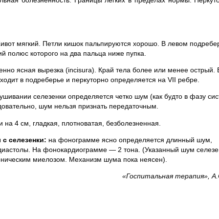
ильная болезненность. Границы легких в пределах нормы. Перкут
ивот мягкий. Петли кишок пальпируются хорошо. В левом подребе
й полюс которого на два пальца ниже пупка.
но ясная вырезка (incisura). Край тела более или менее острый.
ходит в подреберье и перкуторно определяется на VII ребре.
ушивании селезенки определяется четко шум (как будто в фазу сис
едовательно, шум нельзя признать передаточным.
 на 4 см, гладкая, плотноватая, безболезненная.
 с селезенки:
на фонограмме ясно определяется длинный шум,
диастолы. На фонокардиограмме — 2 тона. (Указанный шум селез
оническим миелозом. Механизм шума пока неясен).
«Госпитальная терапия», А.