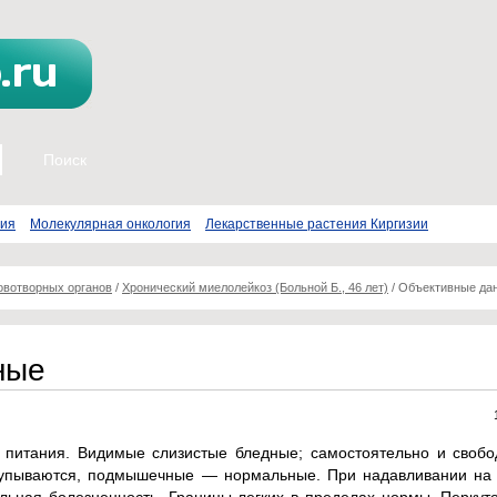
пия
Молекулярная онкология
Лекарственные растения Киргизии
овотворных органов
/
Хронический миелолейкоз (Больной Б., 46 лет)
/
Объективные да
ные
 питания. Видимые слизистые бледные; самостоятельно и свобо
упываются, подмышечные — нормальные. При надавливании на г