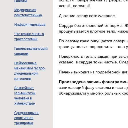
области прикрепления IV ребра, с
Гигиена
ясный, легочный.
Медицинская
рентгенотехника
Дыхание всюду везикулярное.
Инфаркт миокарда
Сердце без отклонений от нормы. Ж
прощупывается плотное тело, нижни
Что нужно знать о
трахеостомии
По левому краю ощущается совершен
границы нельзя определить — она у
Гипергликемический
синдром
Поверхность тела гладкая; при высл
указано, в сердце тоны чистые. Сл
Нейрогенные
механизмы гастро-
Печень выходит из подреберной дуги
дуоденальной
патологии
Произведена запись фонограммы
занимающий фазу систолы и часть 
Важнейшие
обнаруживали у многих больных хр
гельминтозы
человека в
Узбекистане
Среднегорье и
спортивная
тренировка