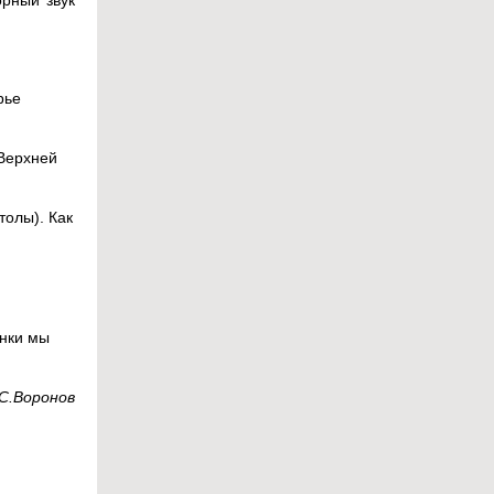
орный звук
рье
 Верхней
толы). Как
енки мы
С.Воронов