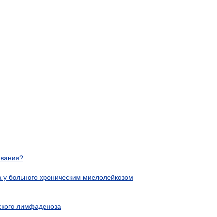
евания?
 у больного хроническим миелолейкозом
ского лимфаденоза