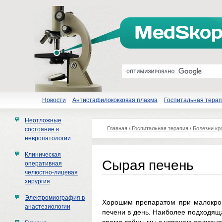
Новости
Антистафилококковая плазма
Госпитальная тера
Неотложные
Главная
/
Госпитальная терапия
/
Болезни кр
состояние в
невропатологии
Клиническая
Сырая печень
оперативная
челюстно-лицевая
хирургия
Электромиография в
Хорошим препаратом при малокров
анастезиологии
печени в день. Наиболее подходяща