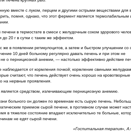
ли печень крупных рыб.
нную вместе с луком, перцем и другими острыми веществами для в
рить, помня, однако, что этот фермент является термолабильным 
ании.
печени в термостате в смеси с желудочным соком здорового чело
до 20 г в сутки с таким же эффектом.
с же в появлении ретикулоцитов, а затем и быстром улучшении со
ечение 10 дней больному регулярно давать печень и при этом не
 не о пернициозной анемии, — настолько эффективно действие пе
е наблюдается от кормления почкой; кормление свиными желудка
орые считают, что печень действует очень хорошо на кровотворные
но на нервные проявления.
не является средством, излечивающим пернициозную анемию.
изни больного он должен по временам есть сырую печень. Неболь
атическим приемом сырой печени, в противном случае может наст
мя в тяжелое состояние впадают исключительно те больные, кото
ичинам не едят сырой печени.
«Госпитальная терапия», А.