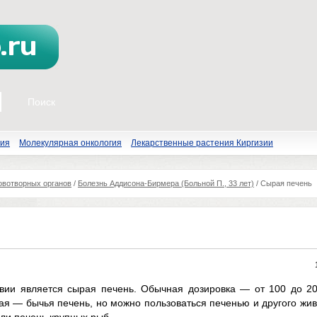
пия
Молекулярная онкология
Лекарственные растения Киргизии
овотворных органов
/
Болезнь Аддисона-Бирмера (Больной П., 33 лет)
/
Сырая печень
ии является сырая печень. Обычная дозировка — от 100 до 20
я — бычья печень, но можно пользоваться печенью и другого жив