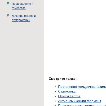
Пищеварение и
гомеостаз
Лечение ожогов и
отморожений
Смотрите также:
Постоянная желудочная ахил
Статистика
Опыты Кастля
Антианемический фермент
Патогенез злокачественного 