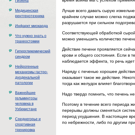
время войны мы с успехом применя
Гигиена
Лучше всего давать сырую измельче
Медицинская
рентгенотехника
крайнем случае можно слегка поджа
разрушается при сильном подогрев
Инфаркт миокарда
Соответствующей обработкой сырой 
Что нужно знать о
можно уменьшить количество печени 
трахеостомии
Действие печени проявляется сейча
Гипергликемический
крови и общего состояния. Если в т
синдром
наблюдается эффекта, то речь идет
Нейрогенные
Наряду с печенью хорошее действи
механизмы гастро-
оказывает такое же действие. Некот
дуоденальной
патологии
тогда как желудок влияет благотвор
Важнейшие
Надо твердо помнить, что печень 
гельминтозы
человека в
Поэтому в течение всего периода ж
Узбекистане
перерывы должны сменяться систем
период ухудшения. В настоящее вре
Среднегорье и
по небрежности, либо по другим пр
спортивная
тренировка