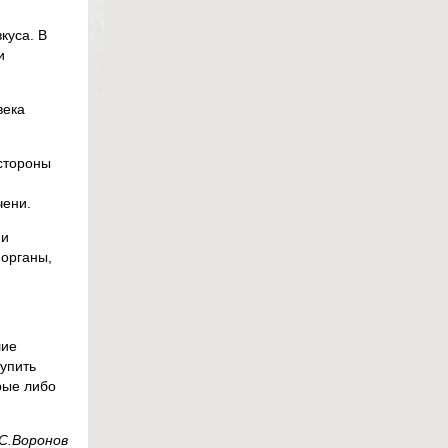
куса. В
и
века
 стороны
чени.
ми
 органы,
шие
упить
рые либо
С.Воронов