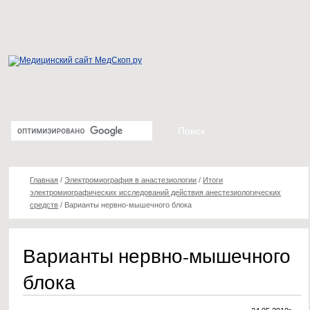
Главная
/
Электромиография в анастезиологии
/
Итоги
электромиографических исследований действия анестезиологических
средств
/
Варианты нервно-мышечного блока
Варианты нервно-мышечного
блока