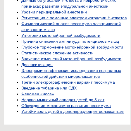
Данные об угасании Н-ответа и неврологических
признаках развития эпидуральной анестезии
Уровни перидуральной анестезии
Регистрация с помощью электромиографии Н-ответов
Физиологический анализ пессимума электрической
активности мышц
Угнетение мотонейронной возбудимости
Причина снижения амплитуды потенциалов мышц
Глубокое торможение мотонейронной возбудимости
Статистическое сложение активности
Значение изменений мотонейронной возбудимости
Десенситизация
Электромиографические исследования возрастных
особенностей действия миорелаксантов
Третий электрографический вариант пессимума
Введение тубарина или СДХ
Феномен «носа»
Нервно-мышечный аппарат детей до 3 лет
Обсуждение механизмов развития пессимума
Устойчивость детей к деполяризующим релаксантам