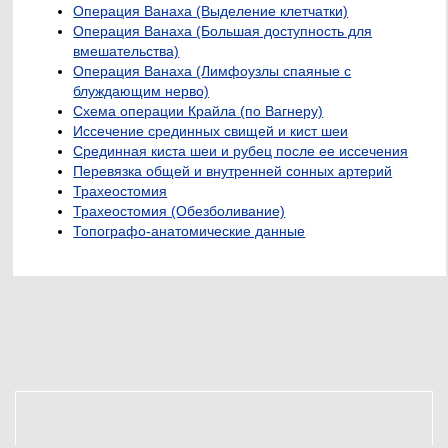
Операция Ванаха (Выделение клетчатки)
Операция Ванаха (Большая доступность для
вмешательства)
Операция Ванаха (Лимфоузлы спаяные с
блуждающим нерво)
Схема операции Крайла (по Вагнеру)
Иссечение срединных свищей и кист шеи
Срединная киста шеи и рубец после ее иссечения
Перевязка общей и внутренней сонных артерий
Трахеостомия
Трахеостомия (Обезболивание)
Топографо-анатомические данные