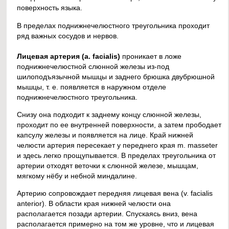
поверхность языка.
В пределах поднижнечелюстного треугольника проходит
ряд важных сосудов и нервов.
Лицевая артерия (a. facialis)
проникает в ложе
поднижнечелюстной слюнной железы из-под
шилоподъязычной мышцы и заднего брюшка двубрюшной
мышцы, т. е. появляется в наружном отделе
поднижнечелюстного треугольника.
Снизу она подходит к заднему концу слюнной железы,
проходит по ее внутренней поверхности, а затем прободает
капсулу железы и появляется на лице. Край нижней
челюсти артерия пересекает у переднего края m. masseter
и здесь легко прощупывается. В пределах треугольника от
артерии отходят веточки к слюнной железе, мышцам,
мягкому нёбу и небной миндалине.
Артерию сопровождает передняя лицевая вена (v. facialis
anterior). В области края нижней челюсти она
располагается позади артерии. Спускаясь вниз, вена
располагается примерно на том же уровне, что и лицевая