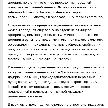
артерия, но в отличие от нее проходит по передней
поверхности слюнной железы. Далее она сливается с v.
retromandibularis (v. facialis posterior по старой
терминологии), участвуя в образовании v. facialis communis.
Следовательно, в пределах поднижнечелюстной слюнной
железы передняя лицевая вена отделена от лицевой
артерии задним концом железы Отмеченное положение
артерии и вены по отношению к слюнной железе в случаях
ее воспаления приводит к плотным рубцовым спайкам их
между собой, и во время операции удаления железы часто
приходится перевязывать и пересекать эти сосуды в двух
местах – выше и ниже слюнной железы.
В нижнем отделе поднижнечелюстного треугольника позади
капсулы слюнной железы, на 3 – 9 мм выше сухожилия
двубрюшной мышцы проходидвигательный нерв языка – n.
hypoglossus. Он идет сзади наперед в сопровождении v.
lingualis и затем проникает в щель между челюстно-
подъязычной и подъязычно-язычной мышцами,
разветвляясь в языке.
В верхнем отделе поднижнечелюстного треугольника в этом