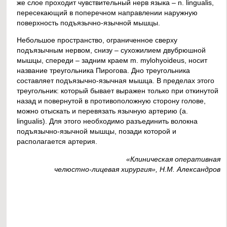
же слое проходит чувствительный нерв языка – n. lingualis,
пересекающий в поперечном направлении наружную
поверхность подъязычно-язычной мышцы.
Небольшое пространство, ограниченное сверху
подъязычным нервом, снизу – сухожилием двубрюшной
мышцы, спереди – задним краем m. mylohyoideus, носит
название треугольника Пирогова. Дно треугольника
составляет подъязычно-язычная мышца. В пределах этого
треугольник: который бывает выражен только при откинутой
назад и повернутой в противоположную сторону голове,
можно отыскать и перевязать язычную артерию (a.
lingualis). Для этого необходимо разъединить волокна
подъязычно-язычной мышцы, позади которой и
располагается артерия.
«Клиническая оперативная
челюстно-лицевая хирургия», Н.М. Александров