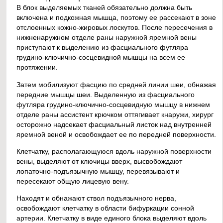
В блок выделяемых тканей обязательно должна быть
включена и подкожная мышца, поэтому ее рассекают в зоне
отслоенных кожно-жировых лоскутов. После пересечения в
нижненаружном отделе раны наружной яремной вены
приступают к выделению из фасциального футляра
грудино-ключично-сосцевидной мышцы на всем ее
протяжении.
Затем мобилизуют фасцию по средней линии шеи, обнажая
передние мышцы шеи. Выделенную из фасциального
футляра грудино-ключично-сосцевидную мышцу в нижнем
отделе раны ассистент крючком оттягивает кнаружи, хирург
осторожно надсекает фасциальный листок над внутренней
яремной веной и освобождает ее по передней поверхности.
Клетчатку, располагающуюся вдоль наружной поверхности
вены, выделяют от ключицы вверх, высвобождают
лопаточно-подъязычную мышцу, перевязывают и
пересекают общую лицевую вену.
Находят и обнажают ствол подъязычного нерва,
освобождают клетчатку в области бифуркации сонной
артерии. Клетчатку в виде единого блока выделяют вдоль