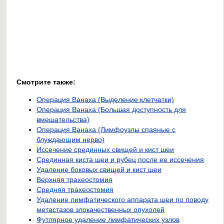
Смотрите также:
Операция Ванаха (Выделение клетчатки)
Операция Ванаха (Большая доступность для
вмешательства)
Операция Ванаха (Лимфоузлы спаяные с
блуждающим нерво)
Иссечение срединных свищей и кист шеи
Срединная киста шеи и рубец после ее иссечения
Удаление боковых свищей и кист шеи
Верхняя трахеостомия
Средняя трахеостомия
Удаление лимфатического аппарата шеи по поводу
метастазов злокачественных опухолей
Футлярное удаление лимфатических узлов