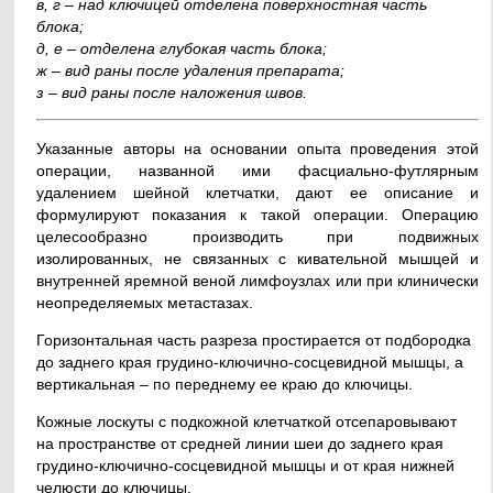
в, г – над ключицей отделена поверхностная часть
блока;
д, е – отделена глубокая часть блока;
ж – вид раны после удаления препарата;
з – вид раны после наложения швов.
Указанные авторы на основании опыта проведения этой
операции, названной ими фасциально-футлярным
удалением шейной клетчатки, дают ее описание и
формулируют показания к такой операции. Операцию
целесообразно производить при подвижных
изолированных, не связанных с кивательной мышцей и
внутренней яремной веной лимфоузлах или при клинически
неопределяемых метастазах.
Горизонтальная часть разреза простирается от подбородка
до заднего края грудино-ключично-сосцевидной мышцы, а
вертикальная – по переднему ее краю до ключицы.
Кожные лоскуты с подкожной клетчаткой отсепаровывают
на пространстве от средней линии шеи до заднего края
грудино-ключично-сосцевидной мышцы и от края нижней
челюсти до ключицы.