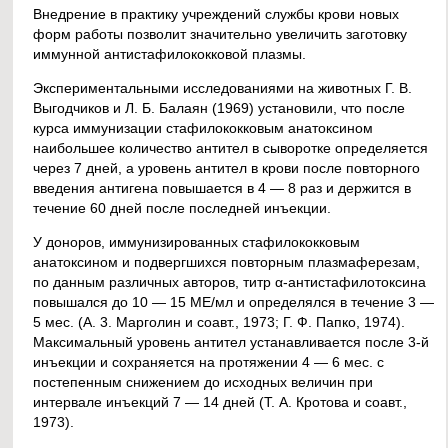
Внедрение в практику учреждений службы крови новых
форм работы позволит значительно увеличить заготовку
иммунной антистафилококковой плазмы.
Экспериментальными исследованиями на животных Г. В.
Выгодчиков и Л. Б. Балаян (1969) установили, что после
курса иммунизации стафилококковым анатоксином
наибольшее количество антител в сыворотке определяется
через 7 дней, а уровень антител в крови после повторного
введения антигена повышается в 4 — 8 раз и держится в
течение 60 дней после последней инъекции.
У доноров, иммунизированных стафилококковым
анатоксином и подвергшихся повторным плазмаферезам,
по данным различных авторов, титр α-антистафилотоксина
повышался до 10 — 15 МЕ/мл и определялся в течение 3 —
5 мес. (А. 3. Марголин и соавт., 1973; Г. Ф. Папко, 1974).
Максимальный уровень антител устанавливается после 3-й
инъекции и сохраняется на протяжении 4 — 6 мес. с
постепенным снижением до исходных величин при
интервале инъекций 7 — 14 дней (Т. А. Кротова и соавт.,
1973).