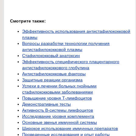
Смотрите также:
Эффективность использования антистафилококковой
плазмы
Вопросы разработки технологии получения
антистафилококковой плазмы
Стафилококковый анатоксин
Эффективность специфического плацентарного
антистафилококкового глобулина
Антистафилококковые факторы
Защитные реакции организма
Успехи в лечении больных гнойными
стафилококковыми заболеваниями
Повышение уровня Т-лимфоцитов
Демонстративные тесты
Активность В-системы лимфоцитов
Исследование уровня комплемента
Основные звенья иммунной системы
Широкое использование иммунных препаратов
Проведенные исследования и опыт работы