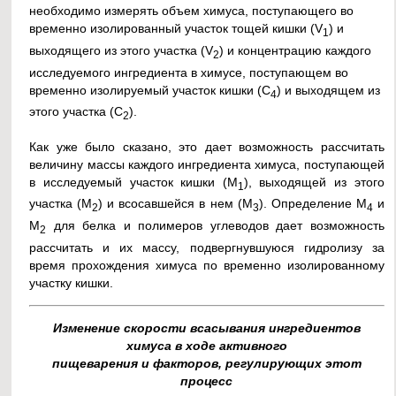
необходимо измерять объем химуса, поступающего во
временно изолированный участок тощей кишки (V
) и
1
выходящего из этого участка (V
) и концентрацию каждого
2
исследуемого ингредиента в химусе, поступающем во
временно изолируемый участок кишки (С
) и выходящем из
4
этого участка (С
).
2
Как уже было сказано, это дает возможность рассчитать
величину массы каждого ингредиента химуса, поступающей
в исследуемый участок кишки (M
), выходящей из этого
1
участка (М
) и всосавшейся в нем (М
). Определение М
и
2
3
4
М
для белка и полимеров углеводов дает возможность
2
рассчитать и их массу, подвергнувшуюся гидролизу за
время прохождения химуса по временно изолированному
участку кишки.
Изменение скорости всасывания ингредиентов
химуса в ходе активного
пищеварения и факторов, регулирующих этот
процесс