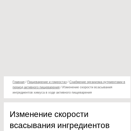
Главная
/
Пищеварение и гомеостаз
/
Снабжение организма нутриентами в
период активного пищеварения
/
Изменение скорости всасывания
ингредиентов химуса в ходе активного пищеварения
Изменение скорости
всасывания ингредиентов