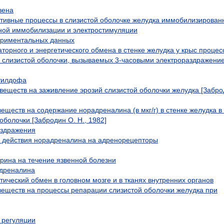
вена
тивные процессы в слизистой оболочке желудка иммобилизирован
ной иммобилизации и электростимуляции
ериментальных данных
орного и энергетического обмена в стенке желудка у крыс процес
й слизистой оболочки, вызываемых 3-часовыми электрораздражени
тилдофа
еществ на заживление эрозий слизистой оболочки желудка [Заброд
ществ на содержание норадреналина (в мкг/г) в стенке желудка в
оболочки [Забродин О. Н., 1982]
аздражения
и действия норадреналина на адренорецепторы
рина на течение язвенной болезни
адреналина
тический обмен в головном мозге и в тканях внутренних органов
еществ на процессы репарации слизистой оболочки желудка при
 регуляции