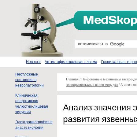
Новости
Антистафилококковая плазма
Госпитальная тера
Неотложные
Главная
/
Нейрогенные механизмы гастро-ду
состояние в
экспериментальных язв желудка
/
Анализ зн
невропатологии
Клиническая
оперативная
Анализ значения 
челюстно-лицевая
хирургия
развития язвенны
Электромиография в
анастезиологии