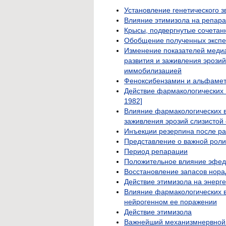
Установление генетического з
Влияние этимизола на репара
Крысы, подвергнутые сочетан
Обобщение полученных эксп
Изменение показателей медиат
развития и заживления эрози
иммобилизацией
Феноксибензамин и альфаме
Действие фармакологических в
1982]
Влияние фармакологических ве
заживления эрозий слизистой 
Инъекции резерпина после р
Представление о важной рол
Период репарации
Положительное влияние эфед
Восстановление запасов нор
Действие этимизола на энерге
Влияние фармакологических в
нейрогенном ее поражении
Действие этимизола
Важнейший механизмнервной