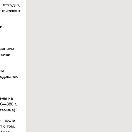
 желудка,
тического
ии
лиянием
лочки
ии
ледование
нены на
0—380 г,
тамина).
 ч после
т о том,
аемых