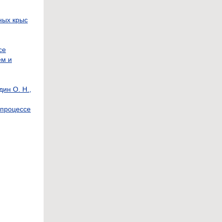
ных крыс
се
ем и
ин О. Н.,
 процессе