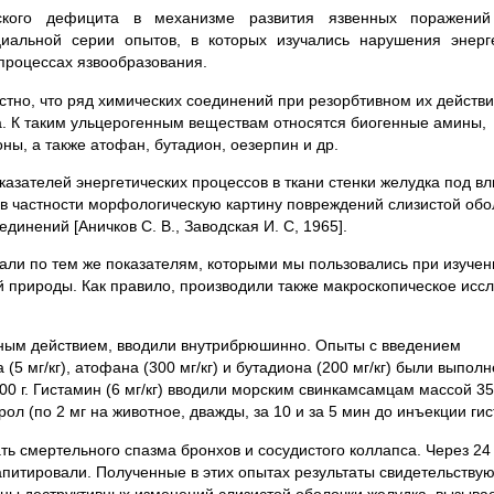
еского дефицита в механизме развития язвенных поражений
иальной серии опытов, в которых изучались нарушения энерге
процессах язвообразования.
стно, что ряд химических соединений при резорбтивном их действ
а. К таким ульцерогенным веществам относятся биогенные амины,
ны, а также атофан, бутадион, оезерпин и др.
азателей энергетических процессов в ткани стенки желудка под в
 в частности морфологическую картину повреждений слизистой обо
динений [Аничков С. В., Заводская И. С, 1965].
ли по тем же показателям, которыми мы пользовались при изучен
 природы. Как правило, производили также макроскопическое исс
ным действием, вводили внутрибрюшинно. Опыты с введением
 (5 мг/кг), атофана (300 мг/кг) и бутадиона (200 мг/кг) были выпол
 г. Гистамин (6 мг/кг) вводили морским свинкамсамцам массой 35
 (по 2 мг на животное, дважды, за 10 и за 5 мин до инъекции гис
ь смертельного спазма бронхов и сосудистого коллапса. Через 24
питировали. Полученные в этих опытах результаты свидетельствую
ины деструктивных изменений слизистой оболочки желудка, вызыв