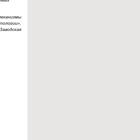
механизмы
тологии»,
.Заводская