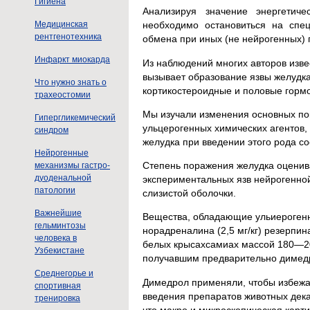
Гигиена
Анализируя значение энергетич
Медицинская
необходимо остановиться на спец
рентгенотехника
обмена при иных (не нейрогенных) 
Инфаркт миокарда
Из наблюдений многих авторов изве
вызывает образование язвы желудк
Что нужно знать о
кортикостероидные и половые гормо
трахеостомии
Мы изучали изменения основных пок
Гипергликемический
ульцерогенных химических агентов,
синдром
желудка при введении этого рода сое
Нейрогенные
Степень поражения желудка оценива
механизмы гастро-
дуоденальной
экспериментальных язв нейрогенной
патологии
слизистой оболочки.
Важнейшие
Вещества, обладающие ульиероген
гельминтозы
норадреналина (2,5 мг/кг) резерпина
человека в
белых крысахсамиах массой 180—200
Узбекистане
получавшим предварительно димедрол
Среднегорье и
Димедрол применяли, чтобы избежат
спортивная
введения препаратов животных дека
тренировка
что макро и микроскопическая карт