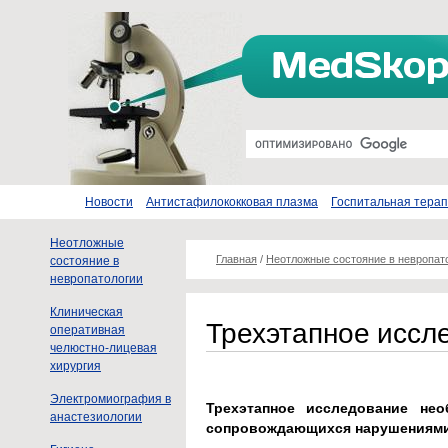
Новости
Антистафилококковая плазма
Госпитальная тера
Неотложные
Главная
/
Неотложные состояние в невропат
состояние в
невропатологии
Клиническая
Трехэтапное иссл
оперативная
челюстно-лицевая
хирургия
Электромиография в
Трехэтапное исследование нео
анастезиологии
сопровождающихся нарушениями