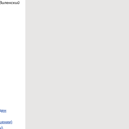
Виленский
йден
щении)
),