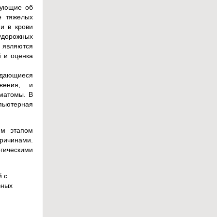
вующие об
е тяжелых
и в крови
удорожных
х являются
 и оценка
ждающиеся
жения, и
матомы. В
пьютерная
-м этапом
причинами.
гическими
й с
вных