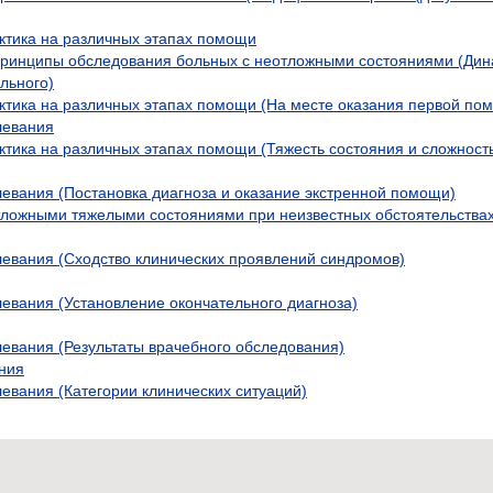
ктика на различных этапах помощи
принципы обследования больных с неотложными состояниями (Дин
льного)
ктика на различных этапах помощи (На месте оказания первой по
левания
ктика на различных этапах помощи (Тяжесть состояния и сложност
евания (Постановка диагноза и оказание экстренной помощи)
тложными тяжелыми состояниями при неизвестных обстоятельства
евания (Сходство клинических проявлений синдромов)
евания (Установление окончательного диагноза)
евания (Результаты врачебного обследования)
ния
евания (Категории клинических ситуаций)