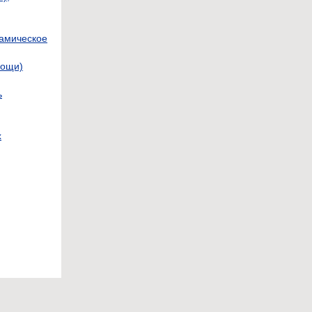
амическое
мощи)
ь
х