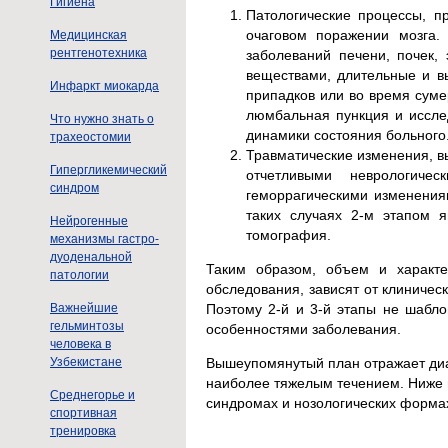
Гигиена
Патологические процессы, п
очаговом поражении мозга.
Медицинская
рентгенотехника
заболеваний печени, почек,
веществами, длительные и в
Инфаркт миокарда
припадков или во время суме
люмбальная пункция и иссле
Что нужно знать о
динамики состояния больного
трахеостомии
Травматические изменения, 
Гипергликемический
отчетливыми неврологиче
синдром
геморрагическими изменения
таких случаях 2-м этапом 
Нейрогенные
томография.
механизмы гастро-
дуоденальной
Таким образом, объем и характе
патологии
обследования, зависят от клиниче
Поэтому 2-й и 3-й этапы не шабл
Важнейшие
гельминтозы
особенностями заболевания.
человека в
Узбекистане
Вышеупомянутый план отражает диа
наиболее тяжелым течением. Ниже 
Среднегорье и
синдромах и нозологических формах
спортивная
тренировка