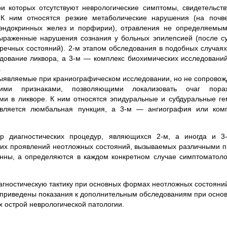
ри которых отсутствуют неврологические симптомы, свидетельст
 К ним относятся резкие метаболические нарушения (на почв
 эндокринных желез и порфирии), отравления не определяемым
ыраженные нарушения сознания у больных эпилепсией (после с
речных состояний). 2-м этапом обследования в подобных случая
дование ликвора, а 3-м — комплекс биохимических исследований
.
выявляемые при краниографическом исследовании, но не сопрово
скими признаками, позволяющими локализовать очаг пора
ми в ликворе. К ним относятся эпидуральные и субдуральные ге
является люмбальная пункция, а 3-м — ангиография или ком
р диагностических процедур, являющихся 2-м, а иногда и 3
ских проявлений неотложных состояний, вызываемых различными 
онны, а определяются в каждом конкретном случае симптоматоло
гностическую тактику при основных формах неотложных состояни
приведены показания к дополнительным обследованиям при осно
 острой неврологической патологии.