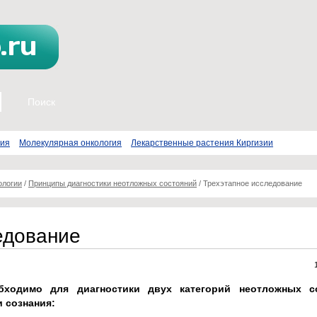
пия
Молекулярная онкология
Лекарственные растения Киргизии
ологии
/
Принципы диагностики неотложных состояний
/
Трехэтапное исследование
едование
бходимо для диагностики двух категорий неотложных со
 сознания: