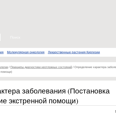
пия
Молекулярная онкология
Лекарственные растения Киргизии
ологии
/
Принципы диагностики неотложных состояний
/
Определение характера забол
й помощи)
ктера заболевания (Постановка
ние экстренной помощи)