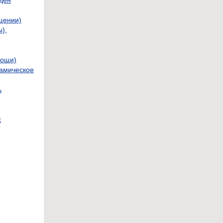
щении)
),
мощи)
амическое
ь
х