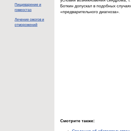
Пищеварение и
Боткин допускал в подобных случаях
гомеостаз
«предварительного диагноза».
Лечение ожогов и
отморожений
Смотрите также:
Сведения об обстоятельствах