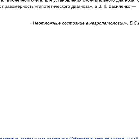
 правомерность «гипотетического диагноза», а В. К. Василенко —
«Неотложные состояние в невропатологии», Б.С.
 развития неотложного состояния (Обстоятельства при которых на