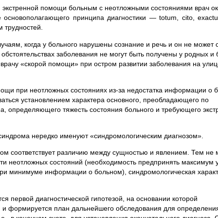
ии экстренной помощи больным с неотложными состояниями врач о
 основополагающего принципа диагностики — totum, cito, exact
м трудностей.
лучаям, когда у больного нарушены сознание и речь и он не может
б обстоятельствах заболевания не могут быть получены у родных и 
 врачу «скорой помощи» при остром развитии заболевания на улиц
мощи при неотложных состояниях из-за недостатка информации о 
ваться установлением характера основного, преобладающего по
, определяющего тяжесть состояния больного и требующего экст
 синдрома нередко именуют «синдромологическим диагнозом».
ом соответствует различию между сущностью и явлением. Тем не 
ти неотложных состояний (необходимость предпринять максимум 
ри минимуме информации о больном), синдромологическая характ
ся первой диагностической гипотезой, на основании которой
я и формируется план дальнейшего обследования для определени
е., в конечном счете, для установления окончательного диагноза. С