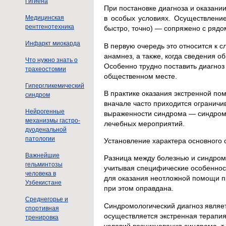
Гигиена
При постановке диагноза и оказан
Медицинская
в особых условиях. Осуществление
рентгенотехника
быстро, точно) — сопряжено с рядо
Инфаркт миокарда
В первую очередь это относится к с
анамнез, а также, когда сведения о
Что нужно знать о
Особенно трудно поставить диагноз
трахеостомии
общественном месте.
Гипергликемический
В практике оказания экстренной по
синдром
вначале часто приходится ограничи
Нейрогенные
выраженности синдрома — синдрома
механизмы гастро-
лечебных мероприятий.
дуоденальной
патологии
Установление характера основного
Важнейшие
Разница между болезнью и синдром
гельминтозы
учитывая специфические особеннос
человека в
для оказания неотложной помощи п
Узбекистане
при этом оправдана.
Среднегорье и
Синдромологический диагноз являет
спортивная
осуществляется экстренная терапи
тренировка
условий возникновения синдрома, т. 