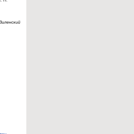
Виленский
йден