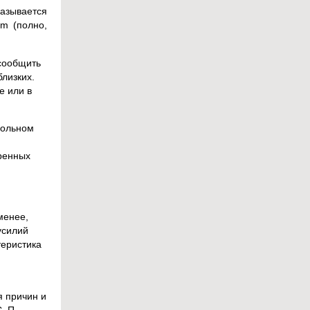
казывается
um (полно,
 сообщить
близких.
е или в
больном
ренных
менее,
усилий
еристика
я причин и
. П.