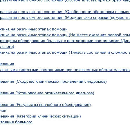
 развития неотложного состояния (Особенности обстановки в поме
 развития неотложного состояния (Медицинские справки (документы
ктика на различных этапах помощи
ктика на различных этапах помощи (На месте оказания первой по
принципы обследования больных с неотложными состояниями (Дин
льного)
ктика на различных этапах помощи (Тяжесть состояния и сложност
левания
тложными тяжелыми состояниями при неизвестных обстоятельства
евания (Сходство клинических проявлений синдромов)
евания (Установление окончательного диагноза)
евания (Результаты врачебного обследования)
ния
евания (Категории клинических ситуаций)
тояния больного