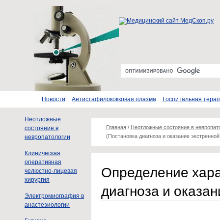
Новости
Антистафилококковая плазма
Госпитальная тера
Неотложные
Главная
/
Неотложные состояние в невропат
состояние в
(Постановка диагноза и оказание экстренно
невропатологии
Клиническая
оперативная
Определение хара
челюстно-лицевая
хирургия
диагноза и оказа
Электромиография в
анастезиологии