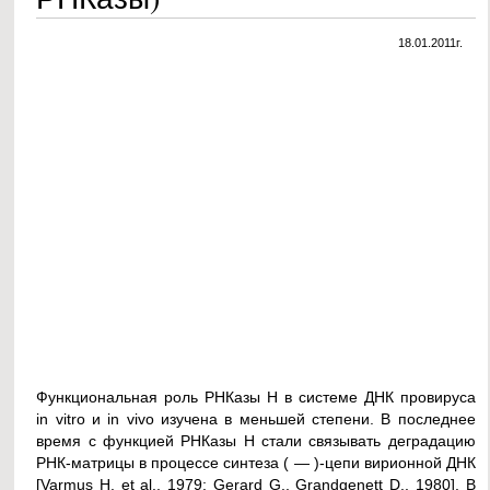
18.01.2011г.
Функциональная роль РНКазы Н в системе ДНК провируса
in vitro и in vivo изучена в меньшей степени. В последнее
время с функцией РНКазы Н стали связывать деградацию
РНК-матрицы в процессе синтеза ( — )-цепи вирионной ДНК
[Varmus H. et al., 1979; Gerard G., Grandgenett D., 1980]. В