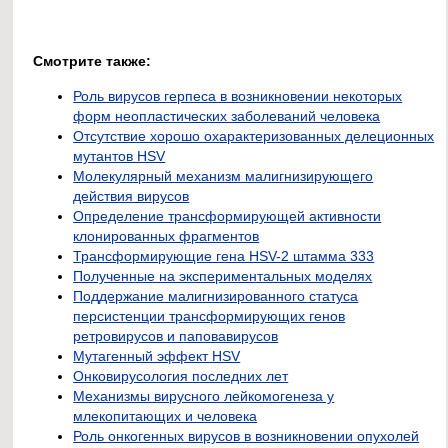
Смотрите также:
Роль вирусов герпеса в возникновении некоторых
форм неопластических заболеваний человека
Отсутствие хорошо охарактеризованных делеционных
мутантов HSV
Молекулярный механизм малигнизирующего
действия вирусов
Определение трансформирующей активности
клонированных фрагментов
Трансформирующие гена HSV-2 штамма 333
Полученные на экспериментальных моделях
Поддержание малигнизированного статуса
персистенции трансформирующих генов
ретровирусов и паповавирусов
Мутагенный эффект HSV
Онковирусология последних лет
Механизмы вирусного лейкомогенеза у
млекопитающих и человека
Роль онкогенных вирусов в возникновении опухолей