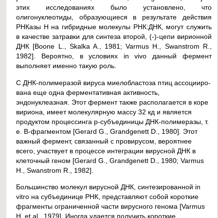
этих исследованиях было установлено, что
олигонуклеотиды, образующиеся в результате действия
РНКазы Н на гибридные молекулы РНК:ДНК, могут служить
в качестве затравки для синтеза второй, (-)-цепи вирионной
ДНК [Boone L., Skalka A., 1981; Varmus H., Swanstrom R.,
1982]. Вероятно, в условиях in vivo данный фермент
выполняет именно такую роль.
С ДНК-полимеразой вируса миелобластоза птиц ассоцииро-
вана еще одна ферментативная активность,
эндонуклеазная. Этот фермент также располагается в коре
вириона, имеет молекулярную массу 32 кд и является
продуктом процессинга р-субъединицы ДНК-полимеразы, т.
е. В-фрагментом [Gerard G., Grandgenett D., 1980]. Этот
важный фермент, связанный с провирусом, вероятнее
всего, участвует в процессе интеграции вирусной ДНК в
клеточный геном [Gerard G., Grandgenett D., 1980; Varmus
H., Swanstrom R., 1982].
Большинство молекул вирусной ДНК, синтезированной in
vitro на субъединице РНК, представляют собой короткие
фрагменты ограниченной части вирусного генома [Varmus
H. et al., 1979]. Иногда удается получить короткие