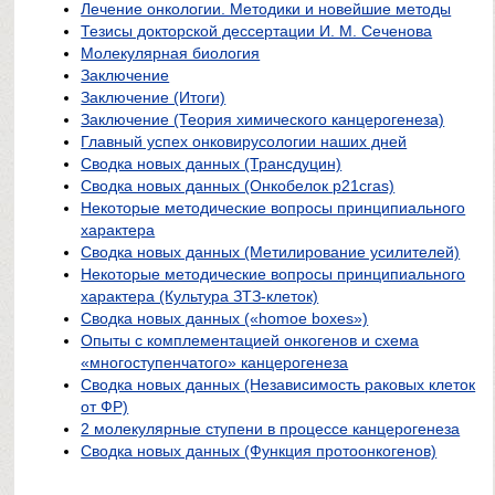
Лечение онкологии. Методики и новейшие методы
Тезисы докторской дессертации И. М. Сеченова
Молекулярная биология
Заключение
Заключение (Итоги)
Заключение (Теория химического канцерогенеза)
Главный успех онковирусологии наших дней
Сводка новых данных (Трансдуцин)
Сводка новых данных (Онкобелок p21cras)
Некоторые методические вопросы принципиального
характера
Сводка новых данных (Метилирование усилителей)
Некоторые методические вопросы принципиального
характера (Культура ЗТЗ-клеток)
Сводка новых данных («homoe boxes»)
Опыты с комплементацией онкогенов и схема
«многоступенчатого» канцерогенеза
Сводка новых данных (Независимость раковых клеток
от ФР)
2 молекулярные ступени в процессе канцерогенеза
Сводка новых данных (Функция протоонкогенов)