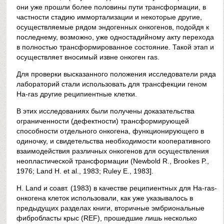
они уже прошли более половины пути трансформации, в
частности стадию иммортализации и некоторые другие,
осуществляемые рядом эндогенных онкогенов, подойдя к
последнему, возможно, уже одностадийному акту перехода
в полностью трансформированное состояние. Такой этап и
осуществляет вносимый извне онкоген ras.
Для проверки высказанного положения исследователи ряда
лабораторий стали использовать для трансфекции геном
Ha-ras другие реципиентные клетки.
В этих исследованиях были получены доказательства
ограниченности (дефектности) трансформирующей
способности отдельного онкогена, функционирующего в
одиночку, и свидетельства необходимости кооперативного
взаимодействия различных онкогенов для осуществления
неопластической трансформации (Newbold R., Brookes P.,
1976; Land H. et al., 1983; Ruley E., 1983].
H. Land и соавт. (1983) в качестве реципиентных для Ha-ras-
онкогена клеток использовали, как уже указывалось в
предыдущих разделах книги, вторичные эмбриональные
фибробласты крыс (REF), прошедшие лишь несколько