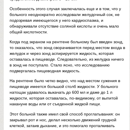
Особенность этого случая заключалась еще и в том, что у
больного неоднократно исследовали желудочный сок, не
подозревая имеющегося у него кардиоспазма, и
обнаруживали отсутствие соляной кислоты и очень мало
общей кислотности.
Когда под экраном на рентгене больному был введен зонд,
то оказалось, что зонд сворачивается перед местом входа в
желудок и через зонд аспирируется жидкость, которая
оставалась в пищеводе. Следовательно, из желудка ничего
в зонд не поступало. Стало ясно, что исследованию
подвергалась пищеводная жидкость.
На рентгене было четко видно, что над местом сужения в
пищеводе имеется большой столб жидкости. У больного
натощак удавалось выкачать до 600 мл и даже до 1 л
жидкости, которая оставалась, по-видимому, от выпитой
накануне воды или от съеденной жидкой пищи.
Этот больной также имел свой способ проглатывания: он
закрывал рот и нос, делал несколько движений грудной
клеткой, затаив дыхание, и это помогало проталкивать