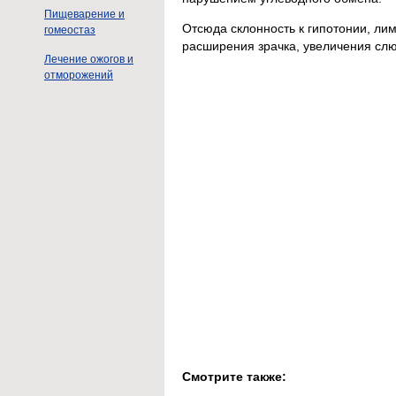
Пищеварение и
Отсюда склонность к гипотонии, ли
гомеостаз
расширения зрачка, увеличения слюн
Лечение ожогов и
отморожений
Смотрите также: