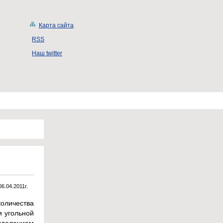
Карта сайта
RSS
Наш twitter
06.04.2011г.
оличества
и угольной