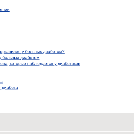
оянии
 организме у больных диабетом?
у больных диабетом
на, которые наблюдается у диабетиков
ра
е диабета