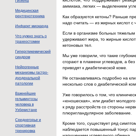
кислотой, что поддерживает реакц
Гигиена
аммиака, легких — выделением угл
Медицинская
рентгенотехника
Как образуются кетоны? Раньше пре
надо считать — из жирных кислот с
Инфаркт миокарда
Если в организме больных тяжелым 
Что нужно знать о
удерживают жира, то жирные кислот
трахеостомии
кетоновых тел.
Гипергликемический
Мы уже говорили, что такие глубок
синдром
сгорают в пламени углеводов, а без
Нейрогенные
приводят к диабетической коме.
механизмы гастро-
Не останавливаясь подробно на кли
дуоденальной
патологии
несколько слов о диабетической ком
Важнейшие
Уже говорилось о том, что клиниче
гельминтозы
«юношеская», или диабет молодого 
человека в
к ряду расстройств со стороны нерв
Узбекистане
плюригландулярное заболевание.
Среднегорье и
Кроме того, существует ряд симпто
спортивная
наблюдается повышенный тонус пар
тренировка
нарушением углеводного обмена.