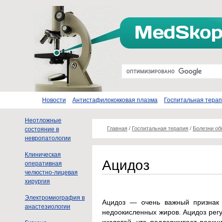
Новости
Антистафилококковая плазма
Госпитальная тера
Неотложные
Главная
/
Госпитальная терапия
/
Болезни о
состояние в
невропатологии
Клиническая
Ацидоз
оперативная
челюстно-лицевая
хирургия
Электромиография в
Ацидоз — очень важный признак 
анастезиологии
недоокисленных жиров. Ацидоз регу