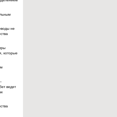
выделением
ильным
еводы не
ества
иры
я, которые
ем
—
бет ведет
ак
нства