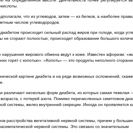
ию на определенной высоте. Деятельность почек регулируется 
екислоты.
дполагали, что из углеводов, затем — из белков, а наиболее прав
 четным числом углеводородов.
диабетом происходит сильный распад жиров при голоде, когда угл
ы не сгорают полностью; происходит образование большого колич
ие нарушения жирового обмена ведут к коме. Известен афоризм: «ж
 них горят с копотью». «Копоть» — это продукты неполного сгорани
нической картине диабета и на ряде возможных осложнений, скаж
е.
ски различают несколько форм диабета, из которых самая тяжелая 
возраста, с потерей азота. Помимо перечисленных симптомов диа
ной системы, желез внутренней секреции. Иногда он проявляется к
мов расстройства вегетативной нервной системы, причем у больши
асимпатической нервной системы. Это связано со значительным