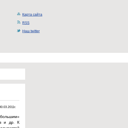
Карта сайта
RSS
Наш twitter
30.03.2011г.
«большим»
з и др. К