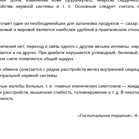
е зубов, изменение кожи (фурункулез), неврозы сердечнос
ойства нервной системы и т. п. Основным следует считать 
точает один из необходимейших для организма продуктов — сахар
лковый и жировой является наиболее удобной в практическом отн
аничения нет; переход и связь одного с другим весьма интимны; на
ается и на других. При диабете нарушается углеводный, белковый,
ом счете появляется общий ацидоз.
обмена сочетается с рядом расстройств желез внутренней секрец
нтральной нервной системы.
ые жалобы больных, т. е. главных клинических симптомов — жажда
х расстройств, мышечная слабость, головокружение и т. д. В некот
чность.
«Госпитальная терапия», А.