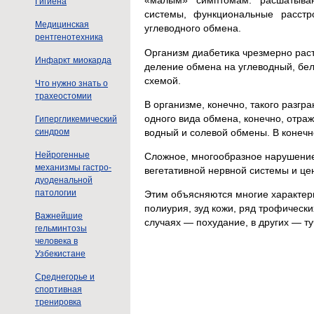
«малым» симптомам: расшатывани
Гигиена
системы, функциональные расстр
Медицинская
углеводного обмена.
рентгенотехника
Организм диабетика чрезмерно рас
Инфаркт миокарда
деление обмена на углеводный, бе
схемой.
Что нужно знать о
трахеостомии
В организме, конечно, такого разгр
одного вида обмена, конечно, отраж
Гипергликемический
водный и солевой обмены. В конечн
синдром
Нейрогенные
Сложное, многообразное нарушение 
механизмы гастро-
вегетативной нервной системы и це
дуоденальной
патологии
Этим объясняются многие характерн
полиурия, зуд кожи, ряд трофически
Важнейшие
случаях — похудание, в других — ту
гельминтозы
человека в
Узбекистане
Среднегорье и
спортивная
тренировка