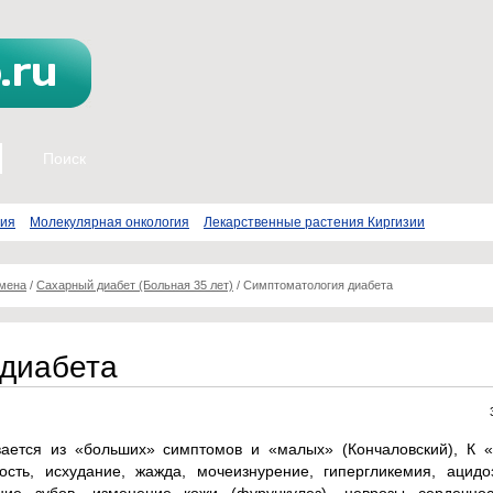
пия
Молекулярная онкология
Лекарственные растения Киргизии
бмена
/
Сахарный диабет (Больная 35 лет)
/
Симптоматология диабета
 диабета
вается из «больших» симптомов и «малых» (Кончаловский), К 
ость, исхудание, жажда, мочеизнурение, гипергликемия, ацидо