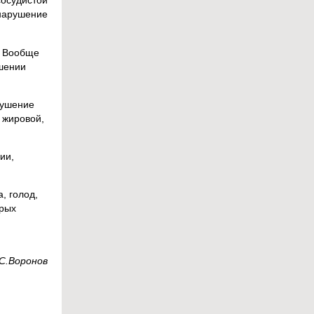
осудистой
нарушение
. Вообще
ошении
рушение
 жировой,
ии,
, голод,
орых
С.Воронов