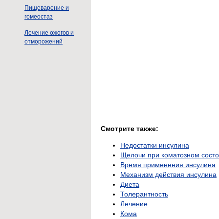
Пищеварение и
гомеостаз
Лечение ожогов и
отморожений
Смотрите также:
Недостатки инсулина
Щелочи при коматозном сост
Время применения инсулина
Механизм действия инсулина
Диета
Толерантность
Лечение
Кома