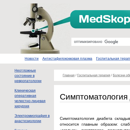
Новости
Антистафилококковая плазма
Госпитальная тера
Неотложные
Главная
/
Госпитальная терапия
/
Болезни о
состояние в
невропатологии
Клиническая
Симптоматология
оперативная
челюстно-лицевая
хирургия
Электромиография в
Симптоматология диабета склады
анастезиологии
относится главным образом: слаб