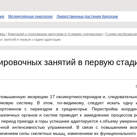
пия
Молекулярная онкология
Лекарственные растения Киргизии
овка
/
Адаптация к спортивным нагрузкам в условиях среднегорья
/
Стадия несбаланси
х занятий в первую стадию адаптации
ировочных занятий в первую стад
повышенную экскрецию 17 оксикортикостероидов и, следовательн
иковую систему. В этом, по-видимому, следует искать одну 
ортсменов с переездом в среднегорье. Перестройка коорди
азличных органов и систем приводит к замедлению процессов р
 период приезда в горы успешнее адаптируется к объему умерен
нной интенсивностью упражнений. В связи с повышением воз
личением силы скелетных мышц, изменением их функционального