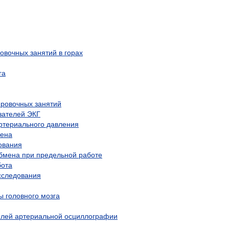
овочных занятий в горах
га
ировочных занятий
зателей ЭКГ
ртериального давления
мена
ования
бмена при предельной работе
бота
сследования
 головного мозга
елей артериальной осциллографии