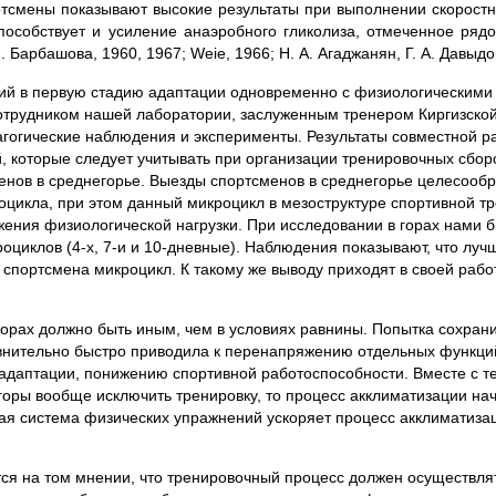
ортсмены показывают высокие результаты при выполнении скорост
пособствует и усиление анаэробного гликолиза, отмеченное ряд
. Барбашова, 1960, 1967; Weie, 1966; Н. А. Агаджанян, Г. А. Давыдо
тий в первую стадию адаптации одновременно с физиологическими
трудником нашей лаборатории, заслуженным тренером Киргизской
гогические наблюдения и эксперименты. Результаты совместной р
, которые следует учитывать при организации тренировочных сбор
енов в среднегорье. Выезды спортсменов в среднегорье целесооб
оцикла, при этом данный микроцикл в мезоструктуре спортивной т
ения физиологической нагрузки. При исследовании в горах нами 
циклов (4-х, 7-и и 10-дневные). Наблюдения показывают, что луч
спортсмена микроцикл. К такому же выводу приходят в своей работ
орах должно быть иным, чем в условиях равнины. Попытка сохран
нительно быстро приводила к перенапряжению отдельных функци
даптации, понижению спортивной работоспособности. Вместе с те
горы вообще исключить тренировку, то процесс акклиматизации на
ая система физических упражнений ускоряет процесс акклиматизац
ся на том мнении, что тренировочный процесс должен осуществля