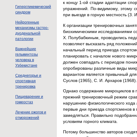
к концу 1-ой стадии адаптации сп
Гипергликемический
упражнений. По-видимому, этому с
синдром
при выезде в горную местность (3. И
Нейрогенные
К организации тренировочных заня
механизмы гастро-
биохимическими исследованиями со
дуоденальной
X. Полубабкиным, проводились педа
патологии
позволяют высказать ряд положений
Важнейшие
начальный период приезда спортсм
гельминтозы
планировать с началом нового микр
человека в
должен совпадать с периодом пониж
Узбекистане
опробированы различные виды микро
вариантом является привычный для 
Среднегорье и
Суслов (1965), С. И. Архаров (1968).
спортивная
тренировка
Однако содержание микроциклов в г
прежний тренировочный режим срав
Пищеварение и
гомеостаз
нарушению физиологического хода а
первые дни приезда спортсменов в 
Лечение ожогов и
замедляться. Правильно подобранн
отморожений
условиям горного климата.
Потому большинство авторов сходят