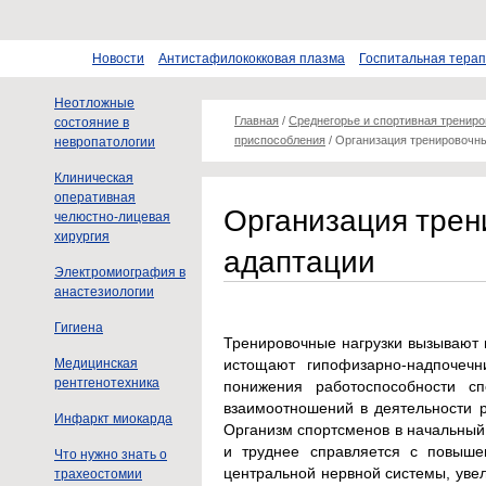
Новости
Антистафилококковая плазма
Госпитальная тера
Неотложные
Главная
/
Среднегорье и спортивная тренир
состояние в
приспособления
/
Организация тренировочны
невропатологии
Клиническая
оперативная
Организация трен
челюстно-лицевая
хирургия
адаптации
Электромиография в
анастезиологии
Гигиена
Тренировочные нагрузки вызывают 
Медицинская
истощают гипофизарно-надпочечн
рентгенотехника
понижения работоспособности сп
взаимоотношений в деятельности р
Инфаркт миокарда
Организм спортсменов в начальный
и труднее справляется с повыше
Что нужно знать о
центральной нервной системы, уве
трахеостомии