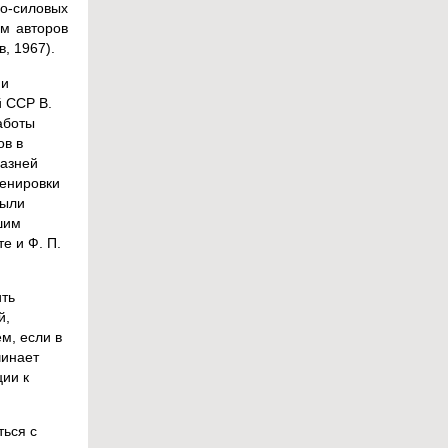
но-силовых
ом авторов
в, 1967).
 и
 ССР В.
аботы
ов в
разней
ренировки
были
шим
е и Ф. П.
ить
й,
м, если в
чинает
ии к
ться с