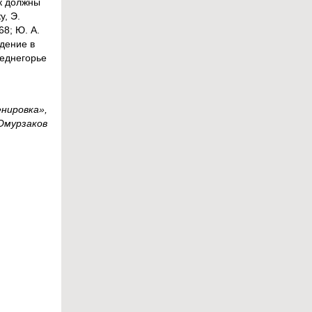
к должны
у, Э.
68; Ю. А.
ждение в
реднегорье
нировка»,
.Омурзаков