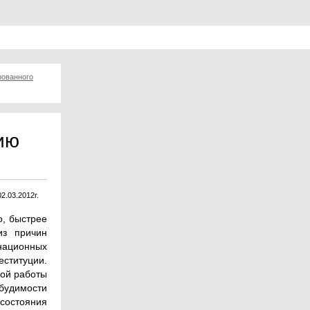
рованного
ию
02.03.2012г.
о, быстрее
из причин
национных
еституции.
ной работы
будимости
 состояния