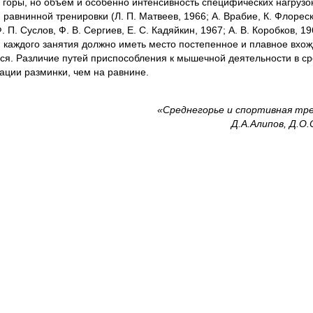
 горы, но объем и особенно интенсивность специфических нагрузо
авнинной тренировки (Л. П. Матвеев, 1966; А. Врабие, К. Флореск
Ф. П. Суслов, Ф. В. Сергиев, Е. С. Кадяйкин, 1967; А. В. Коробков, 19
и каждого занятия должно иметь место постепенное и плавное вхо
ься. Различие путей приспособления к мышечной деятельности в с
ации разминки, чем на равнине.
«Среднегорье и спортивная тре
Д.А.Алипов, Д.О