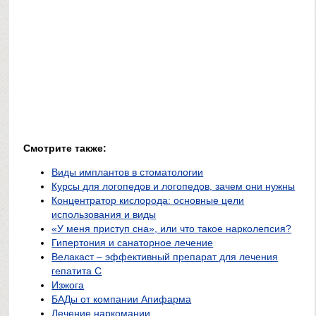
Смотрите также:
Виды имплантов в стоматологии
Курсы для логопедов и логопедов, зачем они нужны
Концентратор кислорода: основные цели
использования и виды
«У меня приступ сна», или что такое нарколепсия?
Гипертония и санаторное лечение
Велакаст – эффективный препарат для лечения
гепатита С
Изжога
БАДы от компании Апифарма
Лечение наркомании