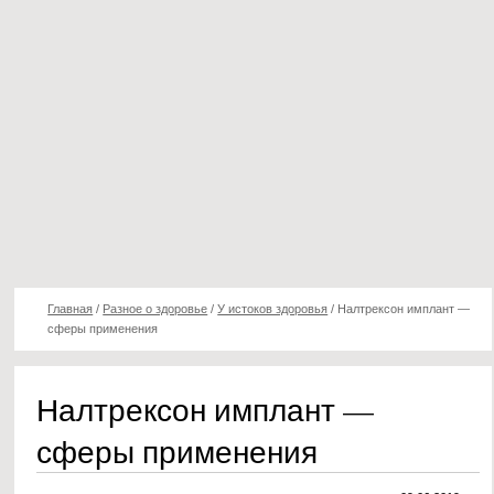
Главная
/
Разное о здоровье
/
У истоков здоровья
/
Налтрексон имплант —
сферы применения
Налтрексон имплант —
сферы применения