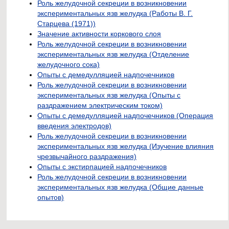
Роль желудочной секреции в возникновении
экспериментальных язв желудка (Работы В. Г.
Старцева (1971))
Значение активности коркового слоя
Роль желудочной секреции в возникновении
экспериментальных язв желудка (Отделение
желудочного сока)
Опыты с демедулляцией надпочечников
Роль желудочной секреции в возникновении
экспериментальных язв желудка (Опыты с
раздражением электрическим током)
Опыты с демедулляцией надпочечников (Операция
введения электродов)
Роль желудочной секреции в возникновении
экспериментальных язв желудка (Изучение влияния
чрезвычайного раздражения)
Опыты с экстирпацией надпочечников
Роль желудочной секреции в возникновении
экспериментальных язв желудка (Общие данные
опытов)