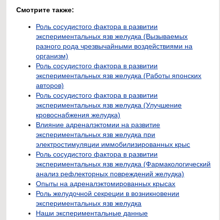
Смотрите также:
Роль сосудистого фактора в развитии
экспериментальных язв желудка (Вызываемых
разного рода чрезвычайными воздействиями на
организм)
Роль сосудистого фактора в развитии
экспериментальных язв желудка (Работы японских
авторов)
Роль сосудистого фактора в развитии
экспериментальных язв желудка (Улучшение
кровоснабжения желудка)
Влияние адреналэктомии на развитие
экспериментальных язв желудка при
электростимуляции иммобилизированных крыс
Роль сосудистого фактора в развитии
экспериментальных язв желудка (Фармакологический
анализ рефлекторных повреждений желудка)
Опыты на адреналэктомированных крысах
Роль желудочной секреции в возникновении
экспериментальных язв желудка
Наши экспериментальные данные