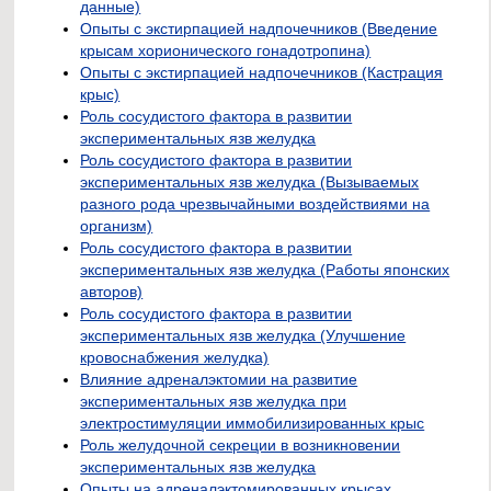
данные)
Опыты с экстирпацией надпочечников (Введение
крысам хорионического гонадотропина)
Опыты с экстирпацией надпочечников (Кастрация
крыс)
Роль сосудистого фактора в развитии
экспериментальных язв желудка
Роль сосудистого фактора в развитии
экспериментальных язв желудка (Вызываемых
разного рода чрезвычайными воздействиями на
организм)
Роль сосудистого фактора в развитии
экспериментальных язв желудка (Работы японских
авторов)
Роль сосудистого фактора в развитии
экспериментальных язв желудка (Улучшение
кровоснабжения желудка)
Влияние адреналэктомии на развитие
экспериментальных язв желудка при
электростимуляции иммобилизированных крыс
Роль желудочной секреции в возникновении
экспериментальных язв желудка
Опыты на адреналэктомированных крысах