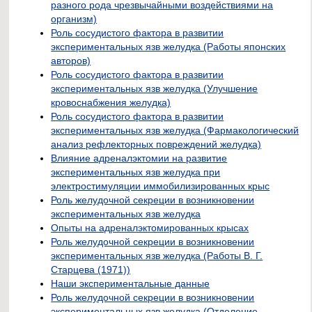
разного рода чрезвычайными воздействиями на
организм)
Роль сосудистого фактора в развитии
экспериментальных язв желудка (Работы японских
авторов)
Роль сосудистого фактора в развитии
экспериментальных язв желудка (Улучшение
кровоснабжения желудка)
Роль сосудистого фактора в развитии
экспериментальных язв желудка (Фармакологический
анализ рефлекторных повреждений желудка)
Влияние адреналэктомии на развитие
экспериментальных язв желудка при
электростимуляции иммобилизированных крыс
Роль желудочной секреции в возникновении
экспериментальных язв желудка
Опыты на адреналэктомированных крысах
Роль желудочной секреции в возникновении
экспериментальных язв желудка (Работы В. Г.
Старцева (1971))
Наши экспериментальные данные
Роль желудочной секреции в возникновении
экспериментальных язв желудка (Отделение