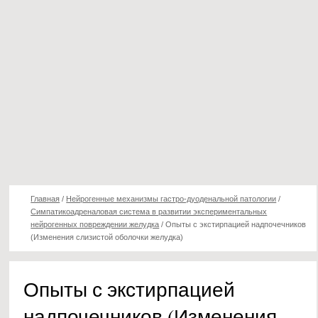
Главная
/
Нейрогенные механизмы гастро-дуоденальной патологии
/
Симпатикоадреналовая система в развитии экспериментальных
нейрогенных повреждении желудка
/
Опыты с экстирпацией надпочечников
(Изменения слизистой оболочки желудка)
Опыты с экстирпацией
надпочечников (Изменения