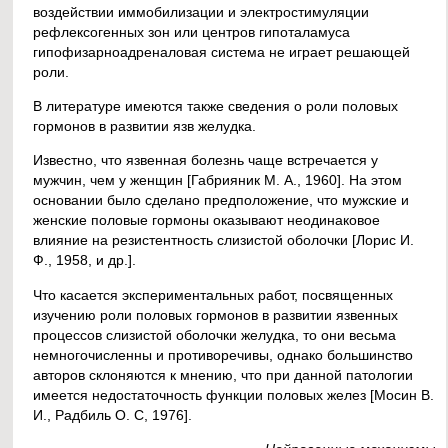
воздействии иммобилизации и электростимуляции
рефлексогенных зон или центров гипоталамуса
гипофизарноадреналовая система не играет решающей
роли.
В литературе имеются также сведения о роли половых
гормонов в развитии язв желудка.
Известно, что язвенная болезнь чаще встречается у
мужчин, чем у женщин [Габрияник М. А., 1960]. На этом
основании было сделано предположение, что мужские и
женские половые гормоны оказывают неодинаковое
влияние на резистентность слизистой оболочки [Лорис И.
Ф., 1958, и др.].
Что касается экспериментальных работ, посвященных
изучению роли половых гормонов в развитии язвенных
процессов слизистой оболочки желудка, то они весьма
немногочисленны и противоречивы, однако большинство
авторов склоняются к мнению, что при данной патологии
имеется недостаточность функции половых желез [Мосин В.
И., Радбиль О. С, 1976].