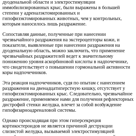
дуоденальной области и электростимуляции
иммобилизированных крыс, были выражены в большей
степени у адреналэктомированных и
гипофизэктомированных животных, чем у контрольных,
которым наносилось лишь раздражение.
Сопоставляя данные, полученные при нанесении
чрезвычайного раздражения на экстероцепторы кожи, и
показатели, выявленные при нанесении раздражения на
дуоденальную область, можно заключить, что применение
чрезвычайных раздражителей ведет к значительному
понижению уровня аскорбиновой кислоты в надпочечнике,
что свидетельствует о повышении гормональной активности
коры надпочечников.
Эта реакция надпочечников, судя по опытам с нанесением
раздражения на двенадцатиперстную кишку, отсутствует у
гипофизэктомированных крыс. Следовательно, чрезвычайное
раздражение, применяемое нами для получения рефлекторных
дистрофий стенки желудка, влечет за собой возбуждение
гипофизарноадреналовой системы.
Однако происходящая при этом гиперсекреция
кортикостероидов не является причиной деструкции
слизистой желудка, вызываемой электростимуляцией