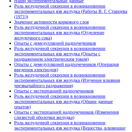
Наши экспериментальные данные
Роль желудочной секреции в возникновении
экспериментальных язв желудка (Работы В. Г. Старцева
(1971))
Значение активности коркового слоя
Роль желудочной секреции в возникновении
экспериментальных язв желудка (Отделение
желудочного сока)
Опыты с демедулляцией надпочечников
Роль желудочной секреции в возникновении
экспериментальных язв желудка (Опыты с
раздражением электрическим током)
Опыты с демедулляцией надпочечников (Операция
введения электродов)
Роль желудочной секреции в возникновении
экспериментальных язв желудка (Изучение влияния
чрезвычайного раздражения)
Опыты с экстирпацией надпочечников
Роль желудочной секреции в возникновении
экспериментальных язв желудка (Общие данные
опытов)
Опыты с экстирпацией надпочечников (Изменения
слизистой оболочки желудка)
Роль желудочной секреции в возникновении
экспериментальных язв желудка (Вещества, влияющие