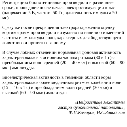
Регистрацию биопотенциалов производили в различные
сроки, прошедшие после начала электростимуляции крыс
(напряжение 5 В, частота 50 Гц, длительность импульса 50
мс).
Сразу же после прекращения электрораздражения оценку
кортикограмм производили визуально по наличию изменений
частоты и амплитуды волн, характерных для бодрствующего
животного и принятых за норму.
В случае лобных отведений нормальная фоновая активность
характеризовалась в основном частым ритмом (30 в 1 с) с
преобладанием волн средней (20— 40 мкм) и высокой (60—90
мкв) амплитуды.
Биоэлектрическая активность в теменной области коры
характеризовалась более медленным ритмом колебаний волн
(15— 16 в 1 с) и преобладанием волн средней (30 мкв) и
высокой (60—90 мкв) амплитуды.
«Нейрогенные механизмы
гастро-дуоденальной патологии»,
Ф.И.Комаров, И.С.Заводская