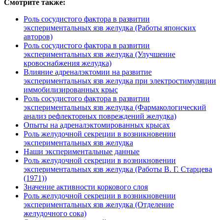
Смотрите также:
Роль сосудистого фактора в развитии
экспериментальных язв желудка (Работы японских
авторов)
Роль сосудистого фактора в развитии
экспериментальных язв желудка (Улучшение
кровоснабжения желудка)
Влияние адреналэктомии на развитие
экспериментальных язв желудка при электростимуляции
иммобилизированных крыс
Роль сосудистого фактора в развитии
экспериментальных язв желудка (Фармакологический
анализ рефлекторных повреждений желудка)
Опыты на адреналэктомированных крысах
Роль желудочной секреции в возникновении
экспериментальных язв желудка
Наши экспериментальные данные
Роль желудочной секреции в возникновении
экспериментальных язв желудка (Работы В. Г. Старцева
(1971))
Значение активности коркового слоя
Роль желудочной секреции в возникновении
экспериментальных язв желудка (Отделение
желудочного сока)