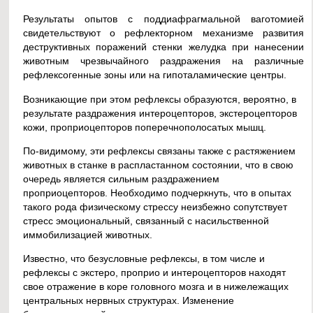
Результаты опытов с поддиафрагмальной ваготомией
свидетельствуют о рефлекторном механизме развития
деструктивных поражений стенки желудка при нанесении
животным чрезвычайного раздражения на различные
рефлексогенные зоны или на гипоталамические центры.
Возникающие при этом рефлексы образуются, вероятно, в
результате раздражения интероцепторов, экстероцепторов
кожи, проприоцепторов поперечнополосатых мышц.
По-видимому, эти рефлексы связаны также с растяжением
животных в станке в распластанном состоянии, что в свою
очередь является сильным раздражением
проприоцепторов. Необходимо подчеркнуть, что в опытах
такого рода физическому стрессу неизбежно сопутствует
стресс эмоциональный, связанный с насильственной
иммобилизацией животных.
Известно, что безусловные рефлексы, в том числе и
рефлексы с экстеро, проприо и интероцепторов находят
свое отражение в коре головного мозга и в нижележащих
центральных нервных структурах. Изменение