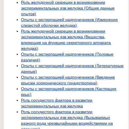
Роль желудочной секреции в возникновении
экспериментальных язв желудка (Общие данные
опытов)
Опыты с экстирпацией надпочечников (Изменения
слизистой оболочки желудка)
Роль желудочной секреции в возникновении
экспериментальных язв желудка (Вещества,
влияющие на функцию секреторного аппарата
желудка)
Опыты с экстирпацией надпочечников (Половые
различия)
Опыты с экстирпацией надпочечников (Литературные
данные)
Опыты с экстирпацией надпочечников (Введение
крысам хорионического гонадотропина)
Опыты с экстирпацией надпочечников (Кастрация
крыс)
Роль сосудистого фактора в развитии
экспериментальных язв желудка
Роль сосудистого фактора в развитии
экспериментальных язв желудка (Вызываемых
разного рода чрезвычайными воздействиями на