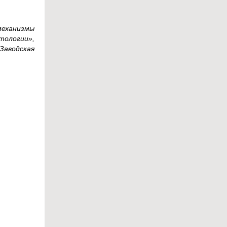
механизмы
тологии»,
.Заводская