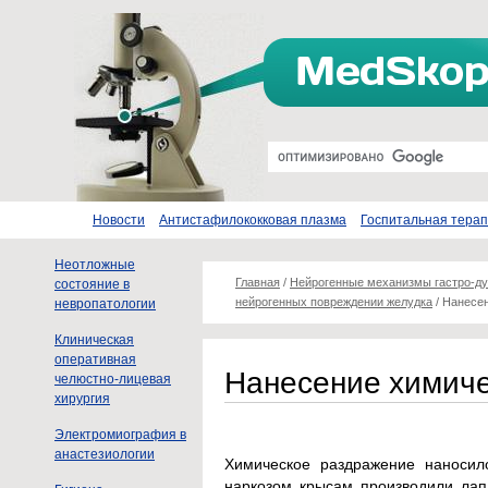
Новости
Антистафилококковая плазма
Госпитальная тера
Неотложные
Главная
/
Нейрогенные механизмы гастро-ду
состояние в
нейрогенных повреждении желудка
/
Нанесен
невропатологии
Клиническая
оперативная
Нанесение химиче
челюстно-лицевая
хирургия
Электромиография в
анастезиологии
Химическое раздражение наносил
наркозом крысам производили ла