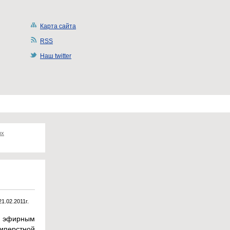
Карта сайта
RSS
Наш twitter
ых
21.02.2011г.
м эфирным
иперстной