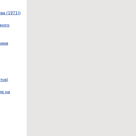
ва (1971))
чного
нием
тов)
ие на