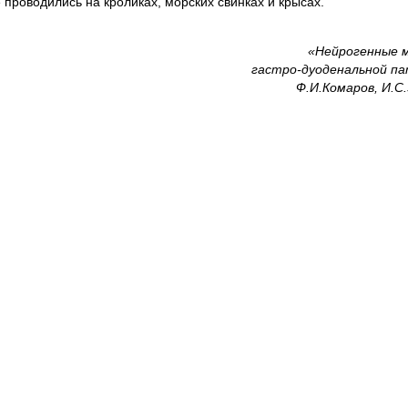
 проводились на кроликах, морских свинках и крысах.
«Нейрогенные 
гастро-дуоденальной па
Ф.И.Комаров, И.С