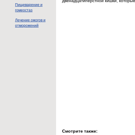
двенадцатиперстной кишки, которые
Пищеварение и
гомеостаз
Лечение ожогов и
отморожений
Смотрите также: