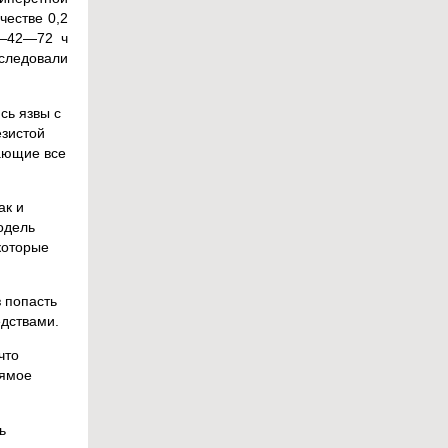
честве 0,2
4—42—72 ч
сследовали
сь язвы с
езистой
ающие все
ак и
одель
которые
 попасть
едствами.
что
рямое
ь