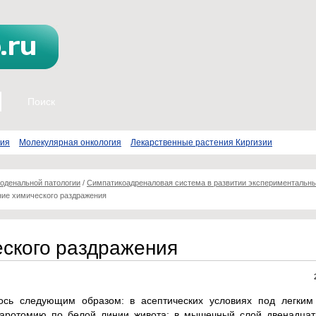
пия
Молекулярная онкология
Лекарственные растения Киргизии
оденальной патологии
/
Симпатикоадреналовая система в развитии экспериментальн
ие химического раздражения
ского раздражения
ось следующим образом: в асептических условиях под легки
паротомию по белой линии живота; в мышечный слой двенадцат