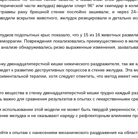
лорической части желудка) вводили спирт 96° или скипидар в коли
 травмы рану брюшной стенки послойно зашивали, и через 2
водили вскрытие животного, желудок резецировали и детально и
удков подопытных крыс показало, что у 15 из 16 животных развили
 геморрагии. Повреждения локализовались преимущественно в жел
ом анализе обнаруживались резко выраженные изменения, захватыв
нку двенадцатиперстной кишки химического раздражителя, так же к
едет к развитию деструктивных процессов в стенке желудка. Эта м
риментальной терапии, хотя следует отметить, что метод имеет не
го вещества в стенку двенадцатиперстной кишки трудно каждый раз
ень важно для сравнения результатов в опытах с лекарственными ср
и использовании этой модели не может быть твердой уверенности, 
тенке желудка и не оказывают наряду с рефлекторным влиянием п
йти к опытам с нанесением механического раздражения на област