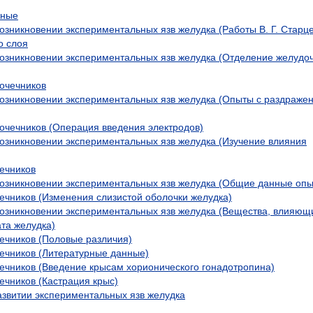
нные
озникновении экспериментальных язв желудка (Работы В. Г. Старце
о слоя
возникновении экспериментальных язв желудка (Отделение желудо
очечников
возникновении экспериментальных язв желудка (Опыты с раздраже
чечников (Операция введения электродов)
возникновении экспериментальных язв желудка (Изучение влияния
ечников
возникновении экспериментальных язв желудка (Общие данные опы
ечников (Изменения слизистой оболочки желудка)
возникновении экспериментальных язв желудка (Вещества, влияющ
та желудка)
ечников (Половые различия)
ечников (Литературные данные)
ечников (Введение крысам хорионического гонадотропина)
ечников (Кастрация крыс)
азвитии экспериментальных язв желудка