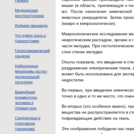
Гигиена
кишки (в область, прилежащую к пи
Медицинская
мл. После нанесения химической
рентгенотехника
животных умерщвляли. Затем произ
(макро и микроскопически).
Инфаркт миокарда
Макроскопическое исследование жел
Что нужно знать о
некротическим распадом, эрозии и
трахеостомии
части желудка. При гистологическ
Гипергликемический
слои стенки желудка.
синдром
Опыты показали, что введение в сте
Нейрогенные
раздражение электрическим током, в
механизмы гастро-
может быть использована для экспе
дуоденальной
недостатки.
патологии
Во-первых, при введении химическо
Важнейшие
точно в одно и то же место, что оч
гельминтозы
человека в
Во-вторых (это особенно важно), пр
Узбекистане
вещества не распространяются в с
повреждающее действие на ткань.
Среднегорье и
спортивная
Эти соображения побудили нас пере
тренировка