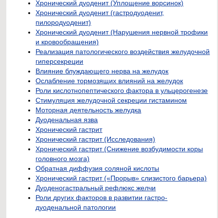
Хронический дуоденит (Уплощение ворсинок)
Хронический дуоденит (гастродуоденит,
пилородуоденит)
Хронический дуоденит (Нарушения нервной трофики
и кровообращения)
Реализация патологического воздействия желудочной
гиперсекреции
Влияние блуждающего нерва на желудок
Ослабление тормозящих влияний на желудок
Роли кислотнопептического фактора в ульцерогенезе
Стимуляция желудочной секреции гистамином
Моторная деятельность желудка
Дуоденальная язва
Хронический гастрит
Хронический гастрит (Исследования)
Хронический гастрит (Снижение возбудимости коры
головного мозга)
Обратная диффузия соляной кислоты
Хронический гастрит («Прорыв» слизистого барьера)
Дуоденогастральный рефлюкс желчи
Роли других факторов в развитии гастро-
дуоденальной патологии