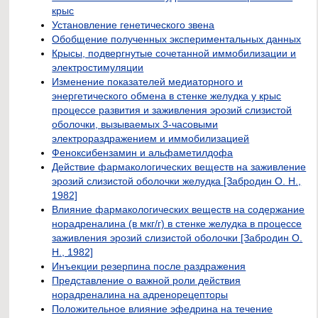
крыс
Установление генетического звена
Обобщение полученных экспериментальных данных
Крысы, подвергнутые сочетанной иммобилизации и
электростимуляции
Изменение показателей медиаторного и
энергетического обмена в стенке желудка у крыс
процессе развития и заживления эрозий слизистой
оболочки, вызываемых 3-часовыми
электрораздражением и иммобилизацией
Феноксибензамин и альфаметилдофа
Действие фармакологических веществ на заживление
эрозий слизистой оболочки желудка [Забродин О. Н.,
1982]
Влияние фармакологических веществ на содержание
норадреналина (в мкг/г) в стенке желудка в процессе
заживления эрозий слизистой оболочки [Забродин О.
Н., 1982]
Инъекции резерпина после раздражения
Представление о важной роли действия
норадреналина на адренорецепторы
Положительное влияние эфедрина на течение