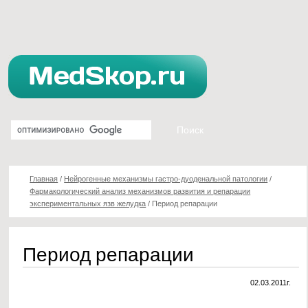
Главная
/
Нейрогенные механизмы гастро-дуоденальной патологии
/
Фармакологический анализ механизмов развития и репарации
экспериментальных язв желудка
/
Период репарации
Период репарации
02.03.2011г.