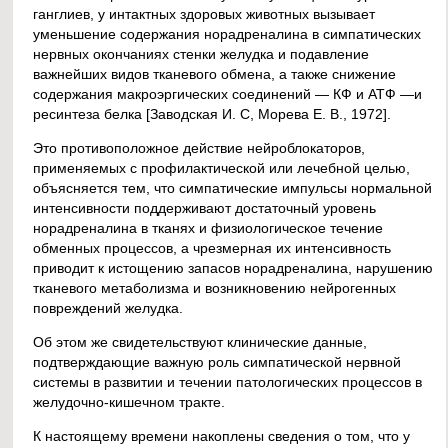
ганглиев, у интактных здоровых животных вызывает
уменьшение содержания норадреналина в симпатических
нервных окончаниях стенки желудка и подавление
важнейших видов тканевого обмена, а также снижение
содержания макроэргических соединений — КФ и АТФ —и
ресинтеза белка [Заводская И. С, Морева Е. В., 1972].
Это противоположное действие нейроблокаторов,
применяемых с профилактической или лечебной целью,
объясняется тем, что симпатические импульсы нормальной
интенсивности поддерживают достаточный уровень
норадреналина в тканях и физиологическое течение
обменных процессов, а чрезмерная их интенсивность
приводит к истощению запасов норадреналина, нарушению
тканевого метаболизма и возникновению нейрогенных
повреждений желудка.
Об этом же свидетельствуют клинические данные,
подтверждающие важную роль симпатической нервной
системы в развитии и течении патологических процессов в
желудочно-кишечном тракте.
К настоящему времени накоплены сведения о том, что у