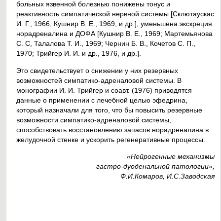
больных язвенной болезнью понижены тонус и
реактивность симпатической нервной системы [Склютаускас
И. Г., 1966; Кушнир В. Е., 1969, и др.], уменьшена экскреция
норадреналина и ДОФА [Кушнир В. Е., 1969; Мартемьянова
С. С, Талалова Т. И., 1969; Чернин Б. В., Кочетов С. П.,
1970; Трийгер И. И. и др., 1976, и др.].
Это свидетельствует о снижении у них резервных
возможностей симпатико-адреналовой системы. В
монографии И. И. Трийгер и соавт. (1976) приводятся
данные о применении с лечебной целью эфедрина,
который назначали для того, что бы повысить резервные
возможности симпатико-адреналовой системы,
способствовать восстановлению запасов норадреналина в
желудочной стенке и ускорить регенеративные процессы.
«Нейрогенные механизмы
гастро-дуоденальной патологии»,
Ф.И.Комаров, И.С.Заводская