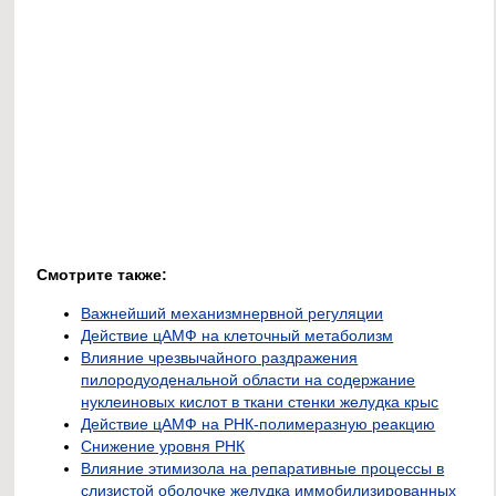
Смотрите также:
Важнейший механизмнервной регуляции
Действие цАМФ на клеточный метаболизм
Влияние чрезвычайного раздражения
пилородуоденальной области на содержание
нуклеиновых кислот в ткани стенки желудка крыс
Действие цАМФ на РНК-полимеразную реакцию
Снижение уровня РНК
Влияние этимизола на репаративные процессы в
слизистой оболочке желудка иммобилизированных