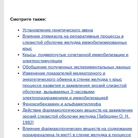
Смотрите также:
Установление генетического звена
Влияние этимизола на репаративные процессы в
слизистой оболочке желудка иммобилизированных
крыс
Крысы, подвергнутые сочетанной иммобилизации и
электростимуляции
Обобщение полученных экспериментальных данных
Изменение показателей медиаторного и
энергетического обмена в стенке желудка у крыс
процессе развития и заживления эрозий слизистой
оболочки, вызываемых 3-часовыми
электрораздражением и иммобилизацией
Феноксибензамин и альфаметилдофа
Действие фармакологических веществ на заживление
эрозий слизистой оболочки желудка [Забродин О. Н.,
1982]
Влияние фармакологических веществ на содержание
норадреналина (в мкг/г) в стенке желудка в процессе