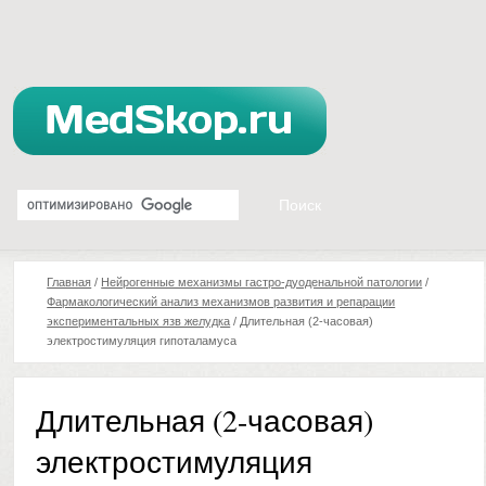
Главная
/
Нейрогенные механизмы гастро-дуоденальной патологии
/
Фармакологический анализ механизмов развития и репарации
экспериментальных язв желудка
/
Длительная (2-часовая)
электростимуляция гипоталамуса
Длительная (2-часовая)
электростимуляция