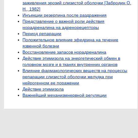
заживления эрозий слизистой оболочки [Забродин О.
Н., 1982]
Инъекции резерпина после раздражения
Представление о важной роли действия
норадреналина на адренорецепторы
Период репарации
Положительное влияние эфедрина на течение
язвенной болезни
Восстановление запасов норадреналина
Действие этимизола на энергетический обмен в
головном мозге и в тканях внутренних органов
Влияние фармакологических веществ на процессы
репарации слизистой оболочки желудка при
нейрогенном ее поражении
Действие этимизола
Важнейший механизмнервной регуляции