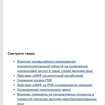
Смотрите также:
Влияние чрезвычайного раздражения
пилородуоденальной области на содержание
нуклеиновых кислот в ткани стенки желудка крыс
Действие цАМФ на клеточный метаболизм
Снижение уровня РНК
Действие цАМФ на РНК-полимеразную реакцию
Установление генетического звена
Влияние этимизола на репаративные процессы в
слизистой оболочке желудка иммобилизированных
крыс