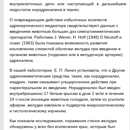
внутриклеточных депо или наступающий в дальнейшем
недостаток норадреналина в тканях.
О повреждающем действии избыточных количеств
адренергического медиатора свидетельствуют данные с
введением животным больших доз симпатомиметических
препаратов. Работами J. Wener, H. Hoff (1948) D Nicotoff и
соавт. (1963) была показана возможность развития
изъязвлении слизистой оболочки желудка при введении в
организм животных (подкожно или в желудочную артерию)
адреналина.
В нашей лаболотории Е. П. Линич установила, что и Другие
адреномиметические средства, такие, как норадреналин,
изадрин, также оказывают ульцерогенное действие при
парентеральном их введении. Норадреналин был введен
внутрибрюшинно 17 белым крысам в дозе 2 мг/кг в течение
24 ч после инъекции животные голодали, затем их усыпили
эфиром, желудки извлекли и подвергли микроскопическому
и гистологическому изучению.
Как показали исследования, поражения стенок желудка
обнаружены у всех без исключения крыс, которым был