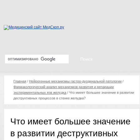
Главная
/
Нейрогенные механизмы гастро-дуоденальной патологии
/
Фармакологический анализ механизмов развития и репарации
экспериментальных язв желудка
/
Что имеет большее значение в развитии
деструктивных процессов в стенке желудка?
Что имеет большее значение
в развитии деструктивных