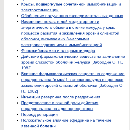
Крысы, подвергнутые сочетанной иммобилизации и
электростимуляции
Обобщение полученных экспериментальных данных
Изменение показателей медиаторного и
энергетического обмена в стенке желудка у крыс
процессе развития и заживления эрозий слизистой
оболочки, вызываемых 3-часовыми
электрораздражением и иммобилизацией
Феноксибензамин и альфаметилдофа
Действие фармакологических веществ на заживление
эрозий слизистой оболочки желудка [Забродин О. Н.,
1982]
Влияние фармакологических веществ на содержание
норадреналина (в мкг/г) в стенке желудка в процессе
заживления эрозий слизистой оболочки [Забродин О.
Н., 1982]
Инъекции резерпина после раздражения
Представление о важной роли действия
норадреналина на адренорецепторы
Период репарации
Положительное влияние эфедрина на течение
язвенной болезни