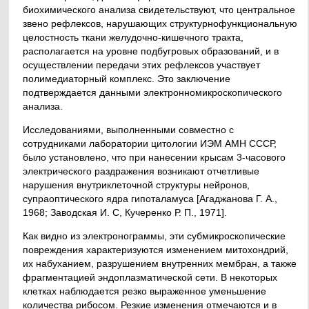
биохимического анализа свидетельствуют, что центральное
звено рефлексов, нарушающих структурнофункциональную
целостность ткани желудочно-кишечного тракта,
располагается на уровне подбугровых образований, и в
осуществлении передачи этих рефлексов участвует
полимедиаторный комплекс. Это заключение
подтверждается данными электронномикроскопического
анализа.
Исследованиями, выполненными совместно с
сотрудниками лаборатории цитологии ИЭМ АМН СССР,
было установлено, что при нанесении крысам 3-часового
электрического раздражения возникают отчетливые
нарушения внутриклеточной структуры нейронов,
супраоптического ядра гипоталамуса [Агаджанова Г. А.,
1968; Заводская И. С, Кучеренко Р. П., 1971].
Как видно из электронограммы, эти субмикроскопические
повреждения характеризуются изменением митохондрий,
их набуханием, разрушением внутренних мембран, а также
фрагментацией эндоплазматической сети. В некоторых
клетках наблюдается резко выраженное уменьшение
количества рибосом. Резкие изменения отмечаются и в