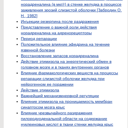
норадреналина (в мкг/г) в стенке желудка в процессе
заживления эрозий слизистой оболочки [Забродин О.
Н., 1982]
Инъекции резерпина после раздражения
Представление о важной роли действия
норадреналина на адренорецепторы
Период репарации
Положительное влияние эфедрина на течение
язвенной болезни
Восстановление запасов норадреналина
Действие этимизола на энергетический обмен в
головном мозге и в тканях внутренних органов
Влияние фармакологических веществ на процессы
репарации слизистой оболочки желудка при
нейрогенном ее поражении
Действие этимизола
Важнейший механизмнервной регуляции
Влияние этимизола на проницаемость мембран
синаптосом мозга крыс
Влияние чрезвычайного раздражения
пилородуоденальной области на содержание
нуклеиновых кислот в ткани стенки желудка крыс