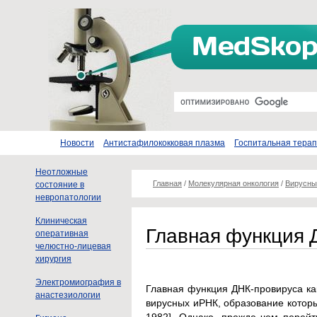
Новости
Антистафилококковая плазма
Госпитальная тера
Неотложные
Главная
/
Молекулярная онкология
/
Вирусны
состояние в
невропатологии
Клиническая
Главная функция 
оперативная
челюстно-лицевая
хирургия
Электромиография в
Главная функция ДНК-провируса как
анастезиологии
вирусных иРНК, образование которы