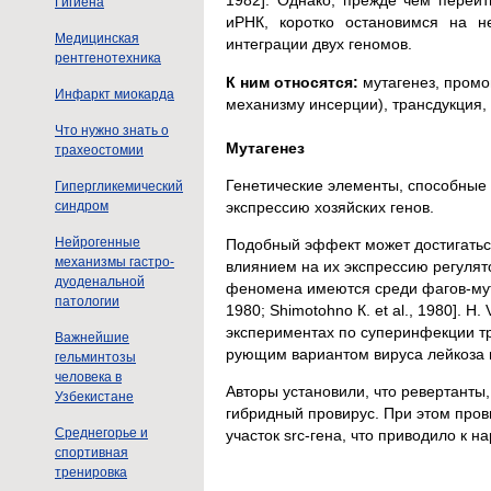
1982]. Однако, прежде чем перей
Гигиена
иРНК, коротко остановимся на н
Медицинская
интеграции двух геномов.
рентгенотехника
К ним относятся:
мутагенез, промо
Инфаркт миокарда
механизму инсерции), трансдукция, 
Что нужно знать о
Мутагенез
трахеостомии
Генетические элементы, способные 
Гипергликемический
экспрессию хозяйских генов.
синдром
Нейрогенные
Подобный эффект может достигатьс
механизмы гастро-
влиянием на их экспрессию регуля
дуоденальной
феномена имеются среди фагов-мутат
патологии
1980; Shimotohno К. et al., 1980]. 
экспериментах по суперинфекции т
Важнейшие
рующим вариантом вируса лейкоза
гельминтозы
человека в
Авторы установили, что ревертант
Узбекистане
гибридный провирус. При этом пров
Среднегорье и
участок src-гена, что приводило к 
спортивная
тренировка