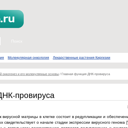
пия
Молекулярная онкология
Лекарственные растения Киргизии
й онкогенез и его молекулярные основы
/
Главная функция ДНК-провируса
ДНК-провируса
 вирусной матрицы в клетке состоит в редупликации и обеспечен
х свидетельствует о начале стадии экспрессии вирусного генома [