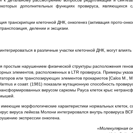
ти к детальному рассмотрению вопросов редупликации и синтеза
екоторых дополнительных функциях провируса, являющихся с
ция транскрипции клеточной ДНК, онкогенез (активация прото-онко
транспозиция, делении и эксцизии.
интегрироваться в различные участки клеточной ДНК, могут влиять
я простым нарушением физической структуры расположения генов
торных элементов, расположенных в LTR провируса. Примеры указ
оров или транспозирующих элементов прокариотов [Calos M., Miil
H. Varmus и соавт. (1981) показали мутационную способность провиру
рансформированных вирусом саркомы Рауса клеток крыс нетранс
 мышей.
ы, имеющие морфологические характеристики нормальных клеток, 
ирус вируса лейкоза Молони интегрировался внутрь провируса ВСР
нарушению экспрессии онкогена.
«Молекулярная он