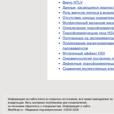
Вирус HTLV
Данные, касающиеся диагност
Роль вирусов герпеса в возн
Отсутствие хорошо охаракте
Молекулярный механизм мали
Определение трансформирую
Трансформирующие гена HSV
Полученные на эксперимента
Поддержание малигнизирован
паповавирусов
Мутагенный эффект HSV
Онковирусология последних л
Дефектные трансформирующие
Сравнение молекулярных клон
Информация на сайте взята из открытых источников, все права принадлежат их
владельцам. Весь материал опубликован для ознакомления,
за лечением обратитесь к специалистам.
Информация о сайте
.
MedSkop.ru -
Медицина
под микроскопом. ©2010-2026