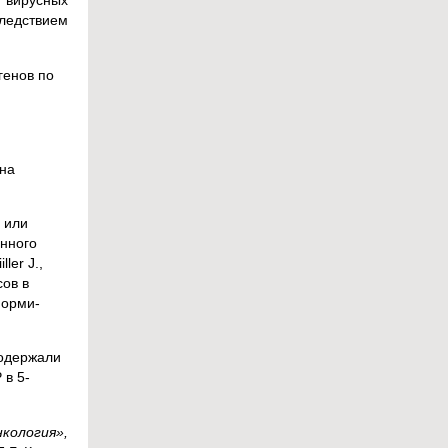
 вирусных
ледствием
генов по
 на
 или
анного
ler J.,
сов в
форми-
содержали
 в 5-
кология»,