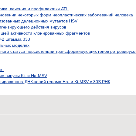
ики, лечения и профилактики ATL
икновении некоторых форм неопластических заболеваний человека
ризованных делеционных мутантов HSV
гнизирующего действия вирусов
щей активности клонированных фрагментов
-2 штамма 333
льных моделях
ного статуса персистенции трансформирующих генов ретровирусо
ет
 вирусы Ki- и Ha-MSV
ированных ДНК-копий генома На- и Ki-MSV с 30S РНК