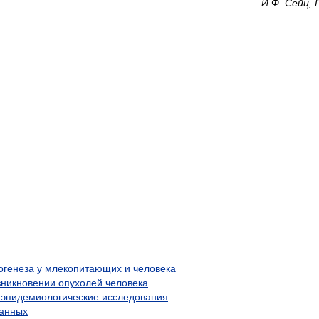
И.Ф. Сейц, 
огенеза у млекопитающих и человека
зникновении опухолей человека
 эпидемиологические исследования
данных