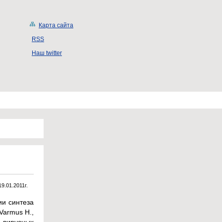
Карта сайта
RSS
Наш twitter
19.01.2011г.
ии синтеза
Varmus H.,