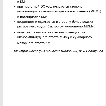
и КМ;
при частотной ЭС увеличивается степень
потенциации низкоамплитудного компонента (МИМ
)
1
и потенциалов КМ;
возрастает и сдвигается в сторону более редких
ритмов пессимум «быстрого» компонента МИМ
;
2
появляется посттетаническая потенциация
низкоамплитудного ответа МИМ
и суммарного
1
моторного ответа КМ.
«Электромиография в анастезиологии», Ф.Ф.Белоярцев