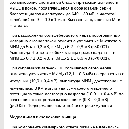
возникновение спонтанной биоэлектрической активности
мышц в покое, проявляющейся в образовании серии
биопотенциалов амплитудой до 640 ± 30 мВ, с частотой
колебаний до 9 — 10 в 1 мин. Вызванные одиночные М- и
Н-ответы.
При раздрожении большеберцового нерва пороговым для
моторных аксонов током отмечено увеличение М-ответа в
МИМ до 5,4 ± 0,2 мВ, в КМ до 6,2 ± 0,8 мВ (р<0,001).
Амплитуда Н-ответа в обеих мышцах резко падала — в
МИМ до 0,7 ± 0,2 мВ, в КМ до 2,1 ± 0,6 мВ (р<0,001).
При супрамаксимальной ЭС большеберцового нерва
отмечено увеличение МИМ
(12,1 ± 0,3 мВ) по сравнению с
2
исходным (10,9 ± 0,4 мВ), амплитуда МИМ
достоверно не
1
изменилась. В КМ амплитуда суммарного мышечного
потенциала также достоверно возросла (10,9 ± ± 0,4 мВ) по
сравнению с контрольным значением (9,8 ± 0,3 мВ)
(р<0,05). Поддержание частотной электростимуляции.
Медиальная икроножная мышца
Оба компонента суммарного ответа МИМ не изменялись