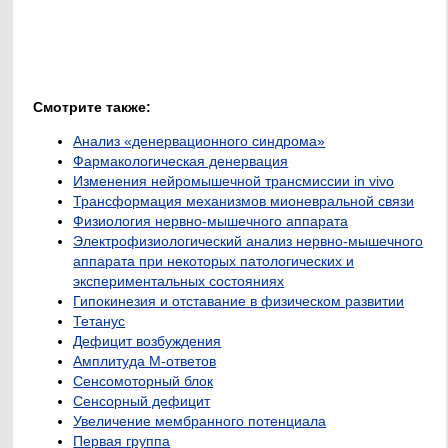
Смотрите также:
Анализ «денервационного синдрома»
Фармакологическая денервация
Изменения нейромышечной трансмиссии in vivo
Трансформация механизмов мионевральной связи
Физиология нервно-мышечного аппарата
Электрофизиологический анализ нервно-мышечного
аппарата при некоторых патологических и
экспериментальных состояниях
Гипокинезия и отставание в физическом развитии
Тетанус
Дефицит возбуждения
Амплитуда М-ответов
Сенсомоторный блок
Сенсорный дефицит
Увеличение мембранного потенциала
Первая группа