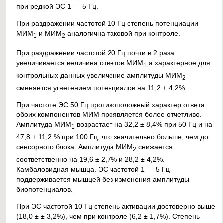
при редкой ЭС 1 — 5 Гц.
При раздражении частотой 10 Гц степень потенциации
МИМ
и МИМ
аналогична таковой при контроле.
1
2
При раздражении частотой 20 Гц почти в 2 раза
увеличивается величина ответов МИМ
а характерное для
1
контрольных данных увеличение амплитуды МИМ
2
сменяется угнетением потенциалов на 11,2 ± 4,2%.
При частоте ЭС 50 Гц противоположный характер ответа
обоих компонентов МИМ проявляется более отчетливо.
Амплитуда МИМ
возрастает на 32,2 ± 8,4% при 50 Гц и на
1
47,8 ± 11,2 % при 100 Гц, что значительно больше, чем до
сенсорного блока. Амплитуда МИМ
снижается
2
соответственно на 19,6 ± 2,7% и 28,2 ± 4,2%.
Камбаловидная мышца. ЭС частотой 1 — 5 Гц
поддерживается мышцей без изменения амплитуды
биопотенциалов.
При ЭС частотой 10 Гц степень активации достоверно выше
(18,0 ± ± 3,2%), чем при контроле (6,2 ± 1,7%). Степень