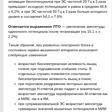
активации биопотенциалов при ЭС частотой 20 Гц в 2 раза
превышает исходную потенциацию и равна в среднем 46,8
± 6,2%, а при ЭС частотой 50 Гц в 3 раза больше исходного
уровня и составляет 54,2 ± 7,6%.
Отмечается выраженное ПТО
— увеличение амплитуды
одиночного потенциала после тетанизации (на 15,1 ± ±
2,2%).
Таким образом, при развитии сенсорного блока в
состоянии нервно-мышечного аппарата возникают
следующие изменения:
возрастает биоэлектрическая активность мышц
голени при подошвенном сгибании стопы. В
отдельных случаях появляется спонтанная
биоэлектрическая активность мышц в покое;
при пороговом раздражении моторных аксонов
амплитуда Н-ответов резко падает и значительно
возрастает амплитуда периферических М-ответов как
в МИМ, так и в КМ;
при супрамаксимальной ЭС возрастает амплитуда
суммарных значений мышечных потенциалов в МИМ