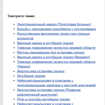
Смотрите также:
Эндотрахеальный наркоз (Подготовка больных)
Борьба с нарушением газообмена у пострадавших
Искусственная вентиляция легких при помощи
аппаратов
Вводный наркоз и интубация трахеи
Тяжелые повреждения челюстно-лицевой области
Методы реанимации при остановки сердца
Вводный наркоз и интубация трахеи (Виадрил)
Тяжелые повреждения челюстно-лицевой области
(Наркоз)
Диагностика остановки сердца
Интубация трахеи
Нейролептанальгезия в сочетании с
эндотрахеальным наркозом и местной анестезией
Диагностика остановки сердца (Развитие
рефлекторной асистолии)
Пути и способы интубации трахеи
Нейролептанальгезия в сочетании с