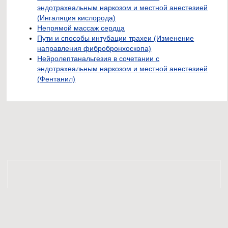
эндотрахеальным наркозом и местной анестезией
(Ингаляция кислорода)
Непрямой массаж сердца
Пути и способы интубации трахеи (Изменение
направления фибробронхоскопа)
Нейролептанальгезия в сочетании с
эндотрахеальным наркозом и местной анестезией
(Фентанил)