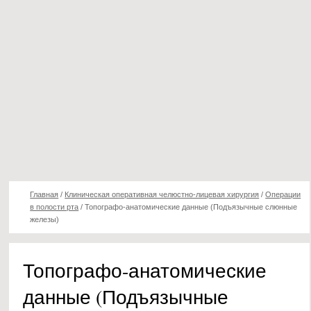
Главная
/
Клиническая оперативная челюстно-лицевая хирургия
/
Операции
в полости рта
/
Топографо-анатомические данные (Подъязычные слюнные
железы)
Топографо-анатомические
данные (Подъязычные