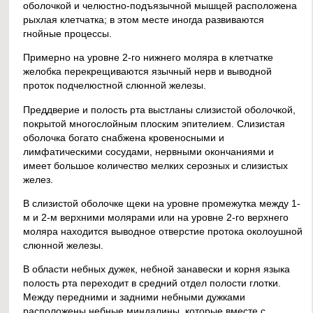
оболочкой и челюстно-подъязычной мышцей расположена
рыхлая клетчатка; в этом месте иногда развиваются
гнойные процессы.
Примерно на уровне 2-го нижнего моляра в клетчатке
желобка перекрещиваются язычный нерв и выводной
проток подчелюстной слюнной железы.
Преддверие и полость рта выстланы слизистой оболочкой,
покрытой многослойным плоским эпителием. Слизистая
оболочка богато снабжена кровеносными и
лимфатическими сосудами, нервными окончаниями и
имеет большое количество мелких серозных и слизистых
желез.
В слизистой оболочке щеки на уровне промежутка между 1-
м и 2-м верхними молярами или на уровне 2-го верхнего
моляра находится выводное отверстие протока околоушной
слюнной железы.
В области небных дужек, небной занавески и корня языка
полость рта переходит в средний отдел полости глотки.
Между передними и задними небными дужками
расположены небные миндалины, которые вместе с