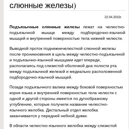
слюнные железы)
22.04.2010г.
Подъязычные слюнные железы
лежат на челюстно-
подъязычной мышце между подбородочно-язычной
мышцей и внутренней поверхностью тела нижней челюсти.
Выводной проток поднижнечелюстной слюнной железы
после проникновения в щель между челюстно-подъязычной
и подъязычно-язычной мышцами идет кпереди,
располагаясь под слизистой оболочкой дна полости рта
между подъязычной железой и медиально расположенной
подбородочно-язычной мышцей.
Позади подъязычного валика между боковой поверхностью
корня языка и внутренней поверхностью тела челюсти с
одной и другой стороны имеется по дугообразному
углублению, которые получили название челюстно-
язычного желобка. Дистальный отдел желобка
заканчивается у передней небной дужки.
В области челюстно-язычного желобка между слизистой