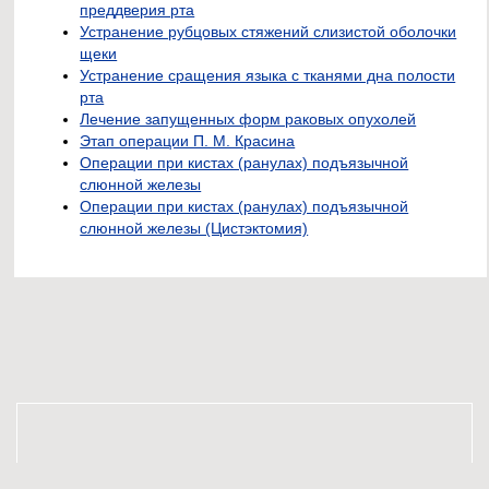
преддверия рта
Устранение рубцовых стяжений слизистой оболочки
щеки
Устранение сращения языка с тканями дна полости
рта
Лечение запущенных форм раковых опухолей
Этап операции П. М. Красина
Операции при кистах (ранулах) подъязычной
слюнной железы
Операции при кистах (ранулах) подъязычной
слюнной железы (Цистэктомия)