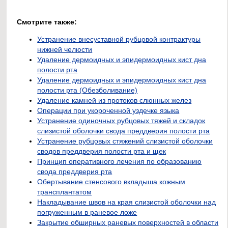
Смотрите также:
Устранение внесуставной рубцовой контрактуры
нижней челюсти
Удаление дермоидных и эпидермоидных кист дна
полости рта
Удаление дермоидных и эпидермоидных кист дна
полости рта (Обезболивание)
Удаление камней из протоков слюнных желез
Операции при укороченной уздечке языка
Устранение одиночных рубцовых тяжей и складок
слизистой оболочки свода преддверия полости рта
Устранение рубцовых стяжений слизистой оболочки
сводов преддверия полости рта и щек
Принцип оперативного лечения по образованию
свода преддверия рта
Обертывание стенсового вкладыша кожным
трансплантатом
Накладывание швов на края слизистой оболочки над
погруженным в раневое ложе
Закрытие обширных раневых поверхностей в области