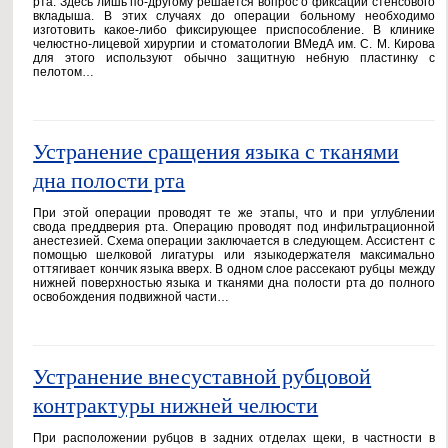
рта. Здесь лишь по-другому решается вопрос о фиксации стенсового
вкладыша. В этих случаях до операции больному необходимо
изготовить какое-либо фиксирующее приспособление. В клинике
челюстно-лицевой хирургии и стоматологии ВМедА им. С. М. Кирова
для этого используют обычно защитную небную пластинку с
пелотом…
Устранение сращения языка с тканями
дна полости рта
При этой операции проводят те же этапы, что и при углублении
свода преддверия рта. Операцию проводят под инфильтрационной
анестезией. Схема операции заключается в следующем. Ассистент с
помощью шелковой лигатуры или языкодержателя максимально
оттягивает кончик языка вверх. В одном слое рассекают рубцы между
нижней поверхностью языка и тканями дна полости рта до полного
освобождения подвижной части…
Устранение внесуставной рубцовой
контрактуры нижней челюсти
При расположении рубцов в задних отделах щеки, в частности в