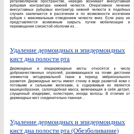
ретромолярном пространстве, нередко возникает внесуставная
рубцовая контрактура нижней челюсти. Оперативное лечение
внесуставных рубцовых контрактур нижней челюсти в подобных
случаях заключается в рассечении и по возможности иссечении
рубцов с максимальным отведением челюсти вниз. Если рану не
представляется возможным закрыть путем мобилизации и
перемещения слизистой оболочки из…
Удаление дермоидных и эпидермоидных
кист дна полости рта
Дермоидные и эпидермоидные кисты относятся к числу
доброкачественных опухолей, развивающихся на почве дистонии
элементов эктодермальной ткани в период эмбрионального
развития. Дермоидные кисты имеют стенку в виде развитой кожи с
потовыми и сальными железами, а содержимым их является
кашицеобразная, салоподобная масса, включающая в себя детрит,
слущенный эпидермис, холестерин, иногда волосы. В отличие от
дермоидных кист соединительно-тканная…
Удаление дермоидных и эпидермоидных
кист дна полости рта (Обезболивание)