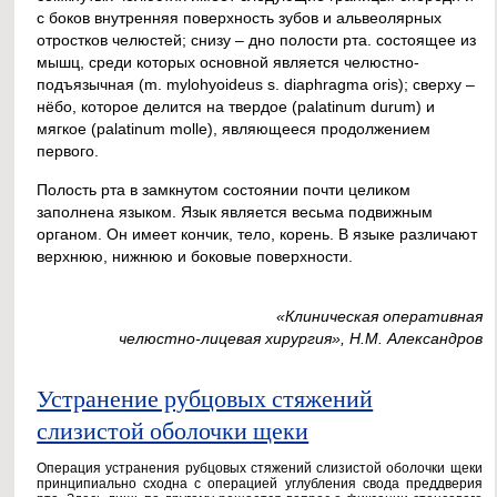
с боков внутренняя поверхность зубов и альвеолярных
отростков челюстей; снизу – дно полости рта. состоящее из
мышц, среди которых основной является челюстно-
подъязычная (m. mylohyoideus s. diaphragma oris); сверху –
нёбо, которое делится на твердое (palatinum durum) и
мягкое (palatinum molle), являющееся продолжением
первого.
Полость рта в замкнутом состоянии почти целиком
заполнена языком. Язык является весьма подвижным
органом. Он имеет кончик, тело, корень. В языке различают
верхнюю, нижнюю и боковые поверхности.
«Клиническая оперативная
челюстно-лицевая хирургия», Н.М. Александров
Устранение рубцовых стяжений
слизистой оболочки щеки
Операция устранения рубцовых стяжений слизистой оболочки щеки
принципиально сходна с операцией углубления свода преддверия