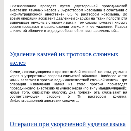
Обезболивание проводят путем двусторонней проводниковой
анестезии язычных нервов 2 %-раствором новокаина в сочетании с
инфильтрационной анестезией 0,5 % раствором новокаина. Во
время операции ассистент давлением снаружи на ткани полости рта
выпячивает опухоль в сторону языка и тем самым помогает хирургу
ориентироваться в расположении опухоли и ее удалении. Разрез
слизистой оболочки в виде дугообразной линии, параллельной…
Удаление камней из протоков слюнных
желез
Камни, локализующиеся в протоке любой слюнной железы, удаляют
через внутриротовые разрезы слизистой оболочки. Наиболее часто
камни залегают в протоке поднижнечелюстной слюнной железы. При
операции извлечения камня из этого протока производят
проводниковую анестезию язычного нерва (по типу мандибулярной);
кроме того, слизистую оболочку дна полости рта смазывают на
соответствующей стороне 5 % раствором кокаина.
Инфильтрационной анестезии следует…
Операции при укороченной уздечке языка