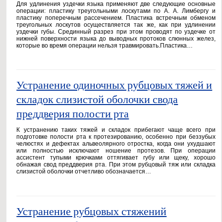
Для удлинения уздечки языка применяют две следующие основные
операции: пластику треугольными лоскутами по А. А. Лимбергу и
пластику поперечным рассечением. Пластика встречным обменом
треугольных лоскутов осуществляется так же, как при удлинении
уздечки губы. Срединный разрез при этом проводят по уздечке от
нижней поверхности языка до выводных протоков слюнных желез,
которые во время операции нельзя травмировать.Пластика…
Устранение одиночных рубцовых тяжей и
складок слизистой оболочки свода
преддверия полости рта
К устранению таких тяжей и складок прибегают чаще всего при
подготовке полости рта к протезированию, особенно при беззубых
челюстях и дефектах альвеолярного отростка, когда они ухудшают
или полностью исключают ношение протезов. При операции
ассистент тупыми крючками оттягивает губу или щеку, хорошо
обнажая свод преддверия рта. При этом рубцовый тяж или складка
слизистой оболочки отчетливо обозначается…
Устранение рубцовых стяжений