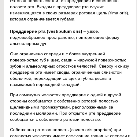
Ротовая полость состоит из преддверия и собственно
полости рта. Входом в преддверие рта служит
изменяющаяся в своих размерах ротовая щель (rima oris),
которая ограничивается губами.
Преддверие рта (vestibulum oris)
– узкое,
подковообразное пространство, повторяющее форму
альвеолярных дуг.
Оно ограничено спереди и с боков внутренней
поверхностью губ и щек, сзади – наружной поверхностью
зубов и альвеолярных отростков челюстей. Сверху и снизу
преддверие рта имеет своды, ограниченные слизистой
оболочкой, переходящей со щек и губ на десны и
называемой переходной складкой.
При сомкнутых челюстях преддверие с одной и другой
стороны сообщается с собственно ротовой полостью
щелевидными промежутками, расположенными за
последними молярами. При открытом рте преддверие
сообщается с собственно ротовой полостью.
Собственно ротовая полость (cavum oris proprium) при
сомкнутых челюстях имеет следующие границы: спереди и