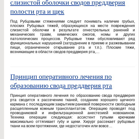
слизистой оболочки сводов преддверия
полости рта и щек
Под Рубцовыми стяжениями следует понимать наличие грубых,
плоских Рубцовых тяжей, образующихся на месте повреждения
слизистой оболочки в результате огнестрельных ранений и
механических травм, химических ожогов, номы и других
патологических процессов. Рубцовые тяжи обусловливают ряд
функциональных нарушений (затруднение в приеме и разжевывании
пищи, ограниченное открывание рта и т.п.). Плоские тяжи,
возникающие в области сводов преддверия рта,…
Принцип оперативного лечения по
образованию свода преддверия рта
Принцип оперативного лечения по образованию свода преддверия
рта сводится к рассечению тканей, созданию хорошего щечного
кармана с последующим закрытием раневой поверхности свободным
расщепленным кожным трансплантатом. Операцию проводят под
проводниковой и инфильтрационной анестезией новокаином.
Техника операции следующая: ассистент тупыми крючками
максимально оттягивает губу и щеки. Хирург рассекает рубцовые
ткани на всем протяжении, где недостаточен или вовсе…