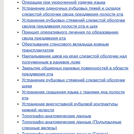
Операции при укороченной уздечке языка
Устранение одиночных рубцовых тяжей и складок
слизистой оболочки свода преддверия полости рта
Устранение рубцовых стяжений слизистой оболочки
сводов преддверия полости рта и щек
Принцип оперативного лечения по образованию
свода преддверия рта
Обертывание стенсового вкладыша кожным
трансплантатом
Накладывание швов на края слизистой оболочки над
погруженным в раневое ложе
Закрытие обширных раневых поверхностей в области
преддверия рта
Устранение рубцовых стяжений слизистой оболочки
щеки
Устранение сращения языка с тканями дна полости
рта
Устранение внесуставной рубцовой контрактуры
нижней челюсти
Топографо-анатомические данные
Топографо-анатомические данные (Подъязычные
слюнные железы)
Топографо-анатомические данные (Глотка)