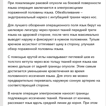
При локализации раковой опухоли на боковой поверхности
языка операция заключается в электроэксцизии
пораженной половины языка. Обезболивание –
эндотрахеальный наркоз с интубацией трахеи через нос.
Для лучшего обозрения операционного поля язык берут на
шелковую лигатуру через прокол тканей передней трети
языка на здоровой стороне, после чего язык максимально
выводят наружу и фиксируют в нужном положении. Тупым
крючком ассистент оттягивает щеку в сторону, улучшая
обзор пораженной половины языка.
С помощью крутой иглы накладывают петлевой шов из
толстого кетгута через всю толщу тканей корня языка как
можно дальше от задней границы опухоли. Этим самым
достигается уменьшение кровотечения во время
половинного иссечения языка. Для этого же можно
предварительно перевязать наружную сонную артерию на
соответствующей стороне.
В начале операции электроножом наносят границы
подлежащих иссечению тканей. Начиная от кончика,
рассекают язык вдоль средней линии до корня. При этом