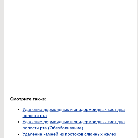
Смотрите также:
Удаление дермоидных и эпидермоидных кист дна
полости рта
Удаление дермоидных и эпидермоидных кист дна
полости рта (Обезболивание)
Удаление камней из протоков слюнных желез