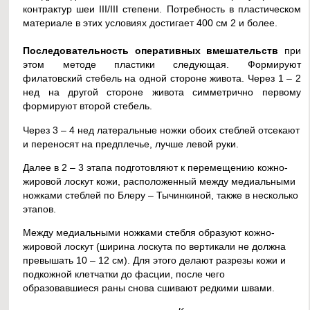
контрактур шеи III/III степени. Потребность в пластическом
материале в этих условиях достигает 400 см 2 и более.
Последовательность оперативных вмешательств
при
этом методе пластики следующая. Формируют
филатовский стебель на одной стороне живота. Через 1 – 2
нед на другой стороне живота симметрично первому
формируют второй стебель.
Через 3 – 4 нед латеральные ножки обоих стеблей отсекают
и переносят на предплечье, лучше левой руки.
Далее в 2 – 3 этапа подготовляют к перемещению кожно-
жировой лоскут кожи, расположенный между медиальными
ножками стеблей по Блеру – Тычинкиной, также в несколько
этапов.
Между медиальными ножками стебля образуют кожно-
жировой лоскут (ширина лоскута по вертикали не должна
превышать 10 – 12 см). Для этого делают разрезы кожи и
подкожной клетчатки до фасции, после чего
образовавшиеся раны снова сшивают редкими швами.