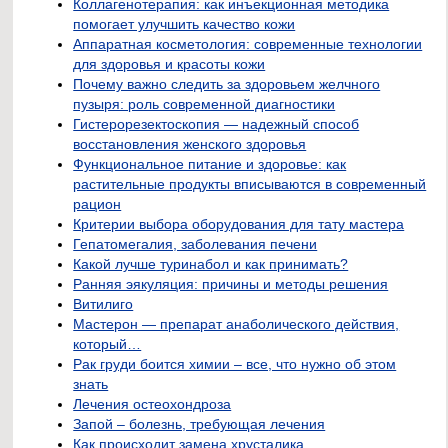
Коллагенотерапия: как инъекционная методика
помогает улучшить качество кожи
Аппаратная косметология: современные технологии
для здоровья и красоты кожи
Почему важно следить за здоровьем желчного
пузыря: роль современной диагностики
Гистерорезектоскопия — надежный способ
восстановления женского здоровья
Функциональное питание и здоровье: как
растительные продукты вписываются в современный
рацион
Критерии выбора оборудования для тату мастера
Гепатомегалия, заболевания печени
Какой лучше туринабол и как принимать?
Ранняя эякуляция: причины и методы решения
Витилиго
Мастерон — препарат анаболического действия,
который…
Рак груди боится химии – все, что нужно об этом
знать
Лечения остеохондроза
Запой – болезнь, требующая лечения
Как происходит замена хрусталика