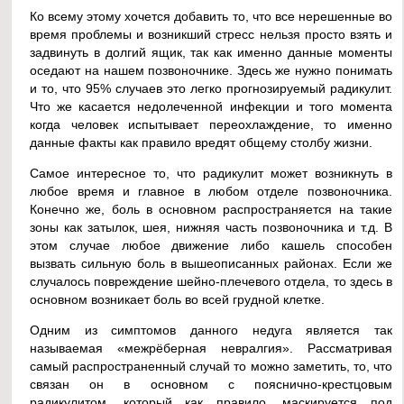
Ко всему этому хочется добавить то, что все нерешенные во
время проблемы и возникший стресс нельзя просто взять и
задвинуть в долгий ящик, так как именно данные моменты
оседают на нашем позвоночнике. Здесь же нужно понимать
и то, что 95% случаев это легко прогнозируемый радикулит.
Что же касается недолеченной инфекции и того момента
когда человек испытывает переохлаждение, то именно
данные факты как правило вредят общему столбу жизни.
Самое интересное то, что радикулит может возникнуть в
любое время и главное в любом отделе позвоночника.
Конечно же, боль в основном распространяется на такие
зоны как затылок, шея, нижняя часть позвоночника и т.д. В
этом случае любое движение либо кашель способен
вызвать сильную боль в вышеописанных районах. Если же
случалось повреждение шейно-плечевого отдела, то здесь в
основном возникает боль во всей грудной клетке.
Одним из симптомов данного недуга является так
называемая «межрёберная невралгия». Рассматривая
самый распространенный случай то можно заметить, то, что
связан он в основном с пояснично-крестцовым
радикулитом, который как правило, маскируется под