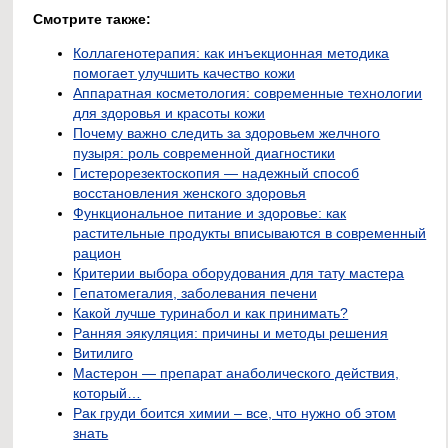
Смотрите также:
Коллагенотерапия: как инъекционная методика
помогает улучшить качество кожи
Аппаратная косметология: современные технологии
для здоровья и красоты кожи
Почему важно следить за здоровьем желчного
пузыря: роль современной диагностики
Гистерорезектоскопия — надежный способ
восстановления женского здоровья
Функциональное питание и здоровье: как
растительные продукты вписываются в современный
рацион
Критерии выбора оборудования для тату мастера
Гепатомегалия, заболевания печени
Какой лучше туринабол и как принимать?
Ранняя эякуляция: причины и методы решения
Витилиго
Мастерон — препарат анаболического действия,
который…
Рак груди боится химии – все, что нужно об этом
знать