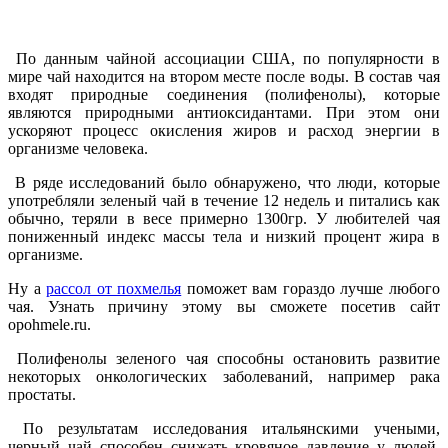
По данным чайной ассоциации США, по популярности в
мире чай находится на втором месте после воды. В состав чая
входят природные соединения (полифенолы), которые
являются природными антиоксидантами. При этом они
ускоряют процесс окисления жиров и расход энергии в
организме человека.
В ряде исследований было обнаружено, что люди, которые
употребляли зеленый чай в течение 12 недель и питались как
обычно, теряли в весе примерно 1300гр. У любителей чая
пониженный индекс массы тела и низкий процент жира в
организме.
Ну а
рассол от похмелья
поможет вам гораздо лучше любого
чая. Узнать причину этому вы сможете посетив сайт
opohmele.ru.
Полифенолы зеленого чая способны остановить развитие
некоторых онкологических заболеваний, например рака
простаты.
По результатам исследования итальянскими учеными,
черный чай способен снижать кровяное давление у людей,