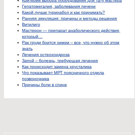
Критерии выбора оборудования для тату мастера
Гепатомегалия, заболевания печени
Какой лучше туринабол и как принимать?
Ранняя эякуляция: причины и методы решения
Витилиго
Мастерон — препарат анаболического действия,
который…
Рак груди боится химии – все, что нужно об этом
знать
Лечения остеохондроза
Запой – болезнь, требующая лечения
Как происходит замена хрусталика
Что показывает МРТ поясничного отдела
позвоночника
Причины боли в спине