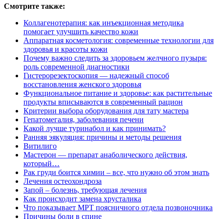
Смотрите также:
Коллагенотерапия: как инъекционная методика
помогает улучшить качество кожи
Аппаратная косметология: современные технологии для
здоровья и красоты кожи
Почему важно следить за здоровьем желчного пузыря:
роль современной диагностики
Гистерорезектоскопия — надежный способ
восстановления женского здоровья
Функциональное питание и здоровье: как растительные
продукты вписываются в современный рацион
Критерии выбора оборудования для тату мастера
Гепатомегалия, заболевания печени
Какой лучше туринабол и как принимать?
Ранняя эякуляция: причины и методы решения
Витилиго
Мастерон — препарат анаболического действия,
который…
Рак груди боится химии – все, что нужно об этом знать
Лечения остеохондроза
Запой – болезнь, требующая лечения
Как происходит замена хрусталика
Что показывает МРТ поясничного отдела позвоночника
Причины боли в спине