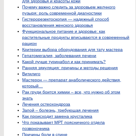
для здоровья и красоты кожи
Почему важно следить за здоровьем желчного
пузыря: роль современной диагностики
Гистерорезектоскопия — надежный способ
восстановления женского здоровья
Функциональное питание и здоровье: как
растительные продукты вписываются в современный
рацион
Критерии выбора оборудования для тату мастера
Гепатомегалия, заболевания печени
Какой лучше туринабол и как принимать?
Ранняя эякуляция: причины и методы решения
Витилиго
Мастерон — препарат анаболического действия,
который…
Рак груди боится химии – все, что нужно об этом
знать
Лечения остеохондроза
Запой – болезнь, требующая лечения
Как происходит замена хрусталика
Что показывает МРТ поясничного отдела
позвоночника
Причины боли в спине