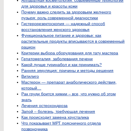
Аппаратная косметология: современные технологии
для здоровья и красоты кожи
Почему важно следить за здоровьем желчного
пузыря: роль современной диагностики
Гистерорезектоскопия — надежный способ
восстановления женского здоровья
Функциональное питание и здоровье: как
растительные продукты вписываются в современный
рацион
Критерии выбора оборудования для тату мастера
Гепатомегалия, заболевания печени
Какой лучше туринабол и как принимать?
Ранняя эякуляция: причины и методы решения
Витилиго
Мастерон — препарат анаболического действия,
который…
Рак груди боится химии – все, что нужно об этом
знать
Лечения остеохондроза
Запой – болезнь, требующая лечения
Как происходит замена хрусталика
Что показывает МРТ поясничного отдела
позвоночника