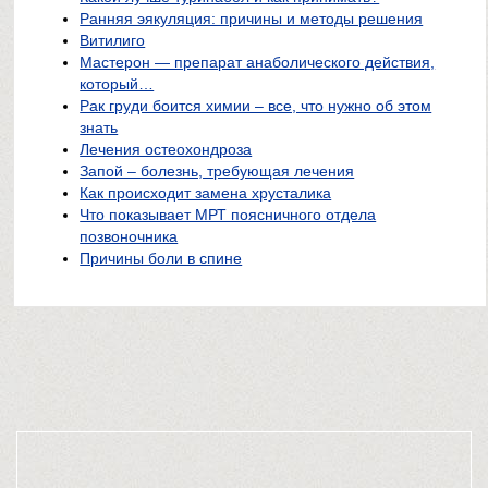
Ранняя эякуляция: причины и методы решения
Витилиго
Мастерон — препарат анаболического действия,
который…
Рак груди боится химии – все, что нужно об этом
знать
Лечения остеохондроза
Запой – болезнь, требующая лечения
Как происходит замена хрусталика
Что показывает МРТ поясничного отдела
позвоночника
Причины боли в спине