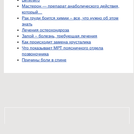
Мастерон — препарат анаболического действия,
который…
Рак груди боится химии – все, что нужно об этом
знать
Лечения остеохондроза
Запой – болезнь, требующая лечения
Как происходит замена хрусталика
Что показывает МРТ поясничного отдела
позвоночника
Причины боли в спине