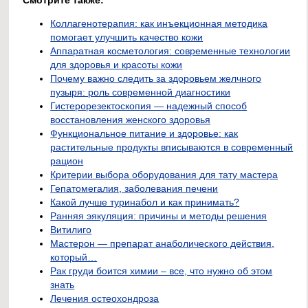
Коллагенотерапия: как инъекционная методика
помогает улучшить качество кожи
Аппаратная косметология: современные технологии
для здоровья и красоты кожи
Почему важно следить за здоровьем желчного
пузыря: роль современной диагностики
Гистерорезектоскопия — надежный способ
восстановления женского здоровья
Функциональное питание и здоровье: как
растительные продукты вписываются в современный
рацион
Критерии выбора оборудования для тату мастера
Гепатомегалия, заболевания печени
Какой лучше туринабол и как принимать?
Ранняя эякуляция: причины и методы решения
Витилиго
Мастерон — препарат анаболического действия,
который…
Рак груди боится химии – все, что нужно об этом
знать
Лечения остеохондроза